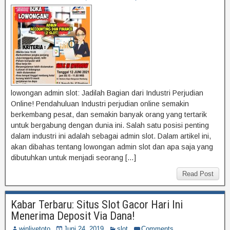
lowongan admin slot: Jadilah Bagian dari Industri Perjudian
Online! Pendahuluan Industri perjudian online semakin
berkembang pesat, dan semakin banyak orang yang tertarik
untuk bergabung dengan dunia ini. Salah satu posisi penting
dalam industri ini adalah sebagai admin slot. Dalam artikel ini,
akan dibahas tentang lowongan admin slot dan apa saja yang
dibutuhkan untuk menjadi seorang […]
Read Post
Kabar Terbaru: Situs Slot Gacor Hari Ini
Menerima Deposit Via Dana!
winlivetoto
Juni 24, 2019
slot
Comments