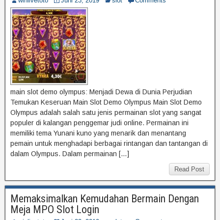
winlivetoto
Juni 23, 2019
slot
Comments
main slot demo olympus: Menjadi Dewa di Dunia Perjudian
Temukan Keseruan Main Slot Demo Olympus Main Slot Demo
Olympus adalah salah satu jenis permainan slot yang sangat
populer di kalangan penggemar judi online. Permainan ini
memiliki tema Yunani kuno yang menarik dan menantang
pemain untuk menghadapi berbagai rintangan dan tantangan di
dalam Olympus. Dalam permainan […]
Read Post
Memaksimalkan Kemudahan Bermain Dengan
Meja MPO Slot Login