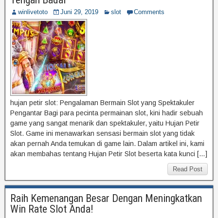
winlivetoto
Juni 29, 2019
slot
Comments
hujan petir slot: Pengalaman Bermain Slot yang Spektakuler
Pengantar Bagi para pecinta permainan slot, kini hadir sebuah
game yang sangat menarik dan spektakuler, yaitu Hujan Petir
Slot. Game ini menawarkan sensasi bermain slot yang tidak
akan pernah Anda temukan di game lain. Dalam artikel ini, kami
akan membahas tentang Hujan Petir Slot beserta kata kunci […]
Read Post
Raih Kemenangan Besar Dengan Meningkatkan
Win Rate Slot Anda!