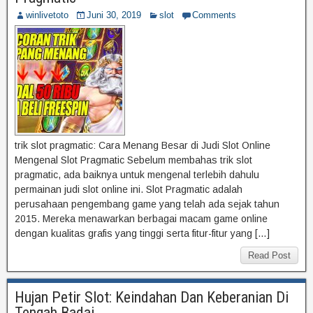
winlivetoto
Juni 30, 2019
slot
Comments
trik slot pragmatic: Cara Menang Besar di Judi Slot Online
Mengenal Slot Pragmatic Sebelum membahas trik slot
pragmatic, ada baiknya untuk mengenal terlebih dahulu
permainan judi slot online ini. Slot Pragmatic adalah
perusahaan pengembang game yang telah ada sejak tahun
2015. Mereka menawarkan berbagai macam game online
dengan kualitas grafis yang tinggi serta fitur-fitur yang […]
Read Post
Hujan Petir Slot: Keindahan Dan Keberanian Di
Tengah Badai