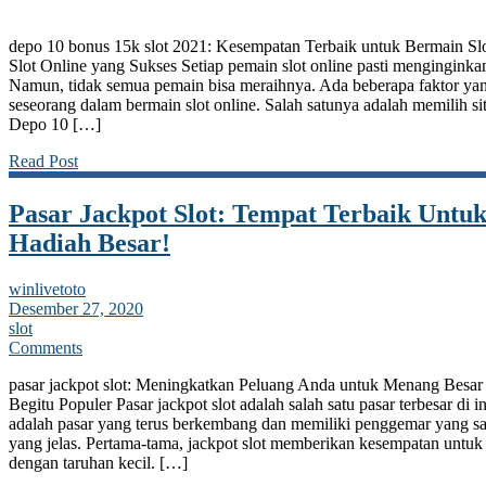
depo 10 bonus 15k slot 2021: Kesempatan Terbaik untuk Bermain Sl
Slot Online yang Sukses Setiap pemain slot online pasti mengingink
Namun, tidak semua pemain bisa meraihnya. Ada beberapa faktor y
seseorang dalam bermain slot online. Salah satunya adalah memilih sit
Depo 10 […]
Read Post
Pasar Jackpot Slot: Tempat Terbaik Unt
Hadiah Besar!
winlivetoto
Desember 27, 2020
slot
Comments
pasar jackpot slot: Meningkatkan Peluang Anda untuk Menang Besar
Begitu Populer Pasar jackpot slot adalah salah satu pasar terbesar di in
adalah pasar yang terus berkembang dan memiliki penggemar yang sa
yang jelas. Pertama-tama, jackpot slot memberikan kesempatan untu
dengan taruhan kecil. […]