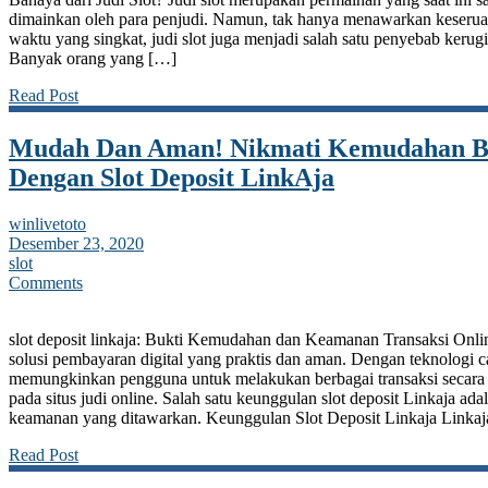
dimainkan oleh para penjudi. Namun, tak hanya menawarkan keseru
waktu yang singkat, judi slot juga menjadi salah satu penyebab kerugi
Banyak orang yang […]
Read Post
Mudah Dan Aman! Nikmati Kemudahan Be
Dengan Slot Deposit LinkAja
winlivetoto
Desember 23, 2020
slot
Comments
slot deposit linkaja: Bukti Kemudahan dan Keamanan Transaksi Onlin
solusi pembayaran digital yang praktis dan aman. Dengan teknologi c
memungkinkan pengguna untuk melakukan berbagai transaksi secara o
pada situs judi online. Salah satu keunggulan slot deposit Linkaja a
keamanan yang ditawarkan. Keunggulan Slot Deposit Linkaja Linka
Read Post