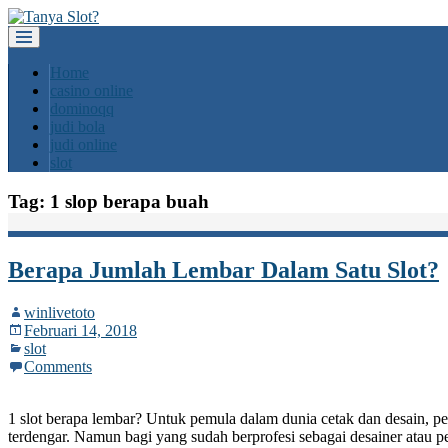
Home
casino online
dominoqq
judi bola
judi online
slot
Tag:
1 slop berapa buah
Berapa Jumlah Lembar Dalam Satu Slot?
winlivetoto
Februari 14, 2018
slot
Comments
1 slot berapa lembar? Untuk pemula dalam dunia cetak dan desain, pe
terdengar. Namun bagi yang sudah berprofesi sebagai desainer atau pe