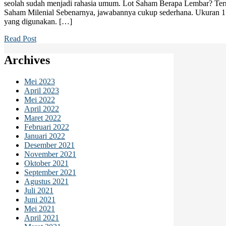
seolah sudah menjadi rahasia umum. Lot Saham Berapa Lembar? Ter
Saham Milenial Sebenarnya, jawabannya cukup sederhana. Ukuran 1 sl
yang digunakan. […]
Read Post
Archives
Mei 2023
April 2023
Mei 2022
April 2022
Maret 2022
Februari 2022
Januari 2022
Desember 2021
November 2021
Oktober 2021
September 2021
Agustus 2021
Juli 2021
Juni 2021
Mei 2021
April 2021