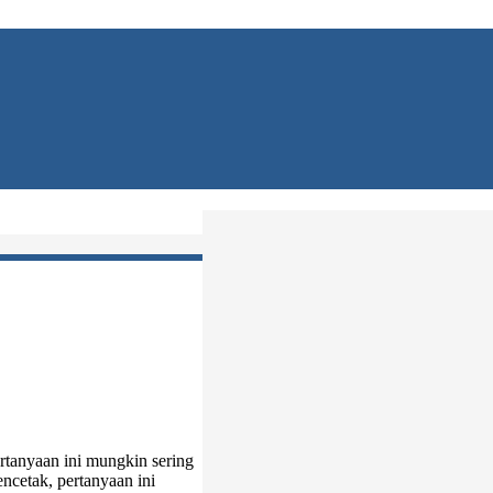
rtanyaan ini mungkin sering
ncetak, pertanyaan ini