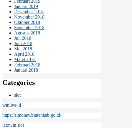
Februari 2019
Januari 2019
Desember 2018
November 2018
Oktober 2018
September 2018
Agustus 2018
Juli 2018
Juni 2018
Mei 2018
April 2018
Maret 2018
Februari 2018
Januari 2018
Categories
slot
winlive4d
https://simonev.bintankab.go.id/
latowin slot