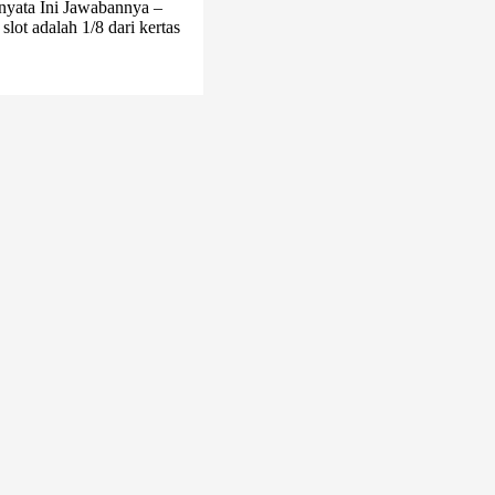
nyata Ini Jawabannya –
ot adalah 1/8 dari kertas