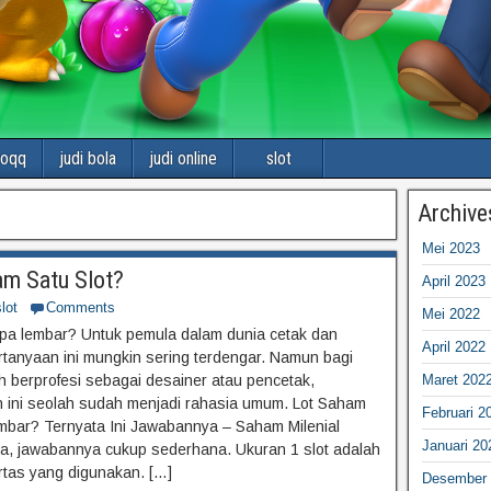
noqq
judi bola
judi online
slot
Archive
Mei 2023
am Satu Slot?
April 2023
slot
Comments
Mei 2022
apa lembar? Untuk pemula dalam dunia cetak dan
April 2022
rtanyaan ini mungkin sering terdengar. Namun bagi
 berprofesi sebagai desainer atau pencetak,
Maret 202
 ini seolah sudah menjadi rahasia umum. Lot Saham
Februari 2
bar? Ternyata Ini Jawabannya – Saham Milenial
Januari 20
a, jawabannya cukup sederhana. Ukuran 1 slot adalah
ertas yang digunakan. […]
Desember 