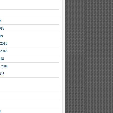
9
019
19
2018
2018
018
 2018
018
8