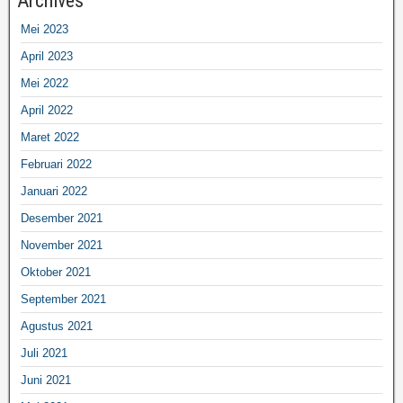
Archives
Mei 2023
April 2023
Mei 2022
April 2022
Maret 2022
Februari 2022
Januari 2022
Desember 2021
November 2021
Oktober 2021
September 2021
Agustus 2021
Juli 2021
Juni 2021