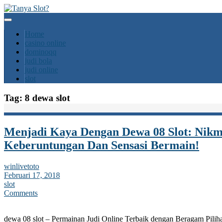
Home
casino online
dominoqq
judi bola
judi online
slot
Tag:
8 dewa slot
Menjadi Kaya Dengan Dewa 08 Slot: Nikm
Keberuntungan Dan Sensasi Bermain!
winlivetoto
Februari 17, 2018
slot
Comments
dewa 08 slot – Permainan Judi Online Terbaik dengan Beragam Pilih