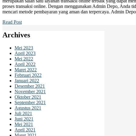
merupakan salah satu layanan transaksi online terbaik yang dapat
proses transaksi online. Dengan menggunakan Admin Depo, Anda tidak
mencari metode pembayaran yang aman dan terpercaya. Admin Dep
Read Post
Archives
Mei 2023
April 2023
Mei 2022
April 2022
Maret 2022
Februari 2022
Januari 2022
Desember 2021
November 2021
Oktober 2021
September 2021
Agustus 2021
Juli 2021
Juni 2021
Mei 2021
April 2021
Maret 2021