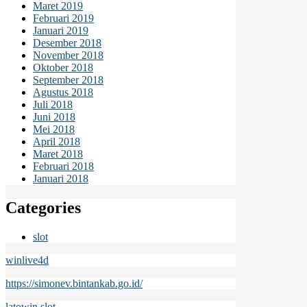
Maret 2019
Februari 2019
Januari 2019
Desember 2018
November 2018
Oktober 2018
September 2018
Agustus 2018
Juli 2018
Juni 2018
Mei 2018
April 2018
Maret 2018
Februari 2018
Januari 2018
Categories
slot
winlive4d
https://simonev.bintankab.go.id/
latowin slot