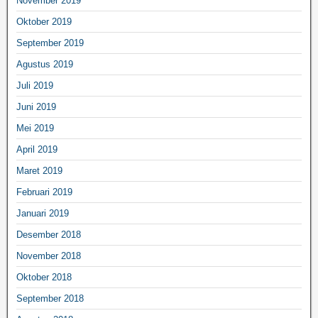
November 2019
Oktober 2019
September 2019
Agustus 2019
Juli 2019
Juni 2019
Mei 2019
April 2019
Maret 2019
Februari 2019
Januari 2019
Desember 2018
November 2018
Oktober 2018
September 2018