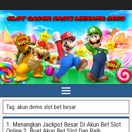
Tag:
akun demo slot bet besar
1. Menangkan Jackpot Besar Di Akun Bet Slot
Online 2. Buat Akun Bet Slot Dan Raih