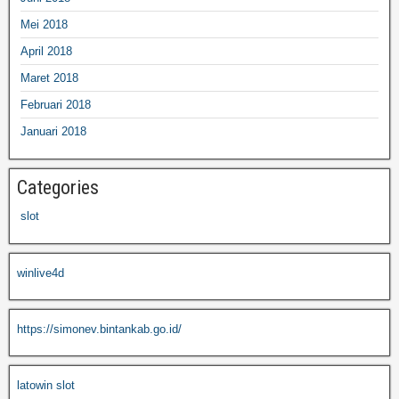
Mei 2018
April 2018
Maret 2018
Februari 2018
Januari 2018
Categories
slot
winlive4d
https://simonev.bintankab.go.id/
latowin slot