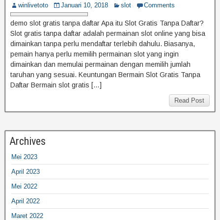
winlivetoto
Januari 10, 2018
slot
Comments
demo slot gratis tanpa daftar Apa itu Slot Gratis Tanpa Daftar?
Slot gratis tanpa daftar adalah permainan slot online yang bisa
dimainkan tanpa perlu mendaftar terlebih dahulu. Biasanya,
pemain hanya perlu memilih permainan slot yang ingin
dimainkan dan memulai permainan dengan memilih jumlah
taruhan yang sesuai. Keuntungan Bermain Slot Gratis Tanpa
Daftar Bermain slot gratis […]
Read Post
Archives
Mei 2023
April 2023
Mei 2022
April 2022
Maret 2022