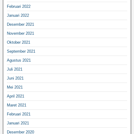
Februari 2022
Januari 2022
Desember 2021
November 2021
Oktober 2021
September 2021
Agustus 2021
Juli 2021
Juni 2021
Mei 2021
April 2021
Maret 2021
Februari 2021
Januari 2021
Desember 2020