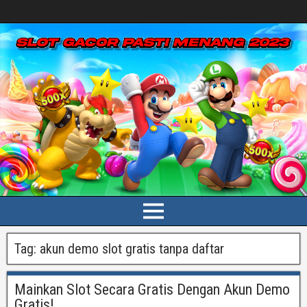
Tag:
akun demo slot gratis tanpa daftar
Mainkan Slot Secara Gratis Dengan Akun Demo
Gratis!