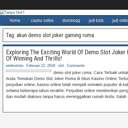
Home
casino online
dominoqq
judi bola
judi onli
Tag:
akun demo slot joker gaming roma
Exploring The Exciting World Of Demo Slot Joker
Of Winning And Thrills!
winlivetoto
Februari 12, 2018
slot
Comments
demo slot joker roma: Cara Terbaik unt
Anda Temukan Demo Slot Joker Roma di Situs Kasino Online Terba
perjudian online, kasino online telah menjadi semakin populer di k
selama beberapa tahun terakhir. Perjudian online memberikan pe
dan mudah diakses tanpa harus meninggalkan rumah Anda. Salah s