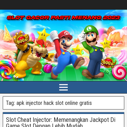
Tag:
apk injector hack slot online gratis
Slot Cheat Injector: Memenangkan Jackpot Di
Game Slot Dengan Lebih Mudah