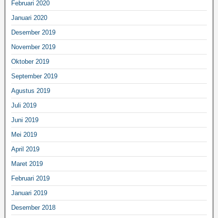
Februari 2020
Januari 2020
Desember 2019
November 2019
Oktober 2019
September 2019
Agustus 2019
Juli 2019
Juni 2019
Mei 2019
April 2019
Maret 2019
Februari 2019
Januari 2019
Desember 2018