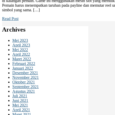
di kalangan pemain. Game ini menggunakan mesin slot yang memiliki 
Pemain harus menempatkan taruhan pada payline dan memutar reel 
simbol yang sama. […]
Read Post
Archives
Mei 2023
April 2023
Mei 2022
April 2022
Maret 2022
Februari 2022
Januari 2022
Desember 2021
November 2021
Oktober 2021
September 2021
Agustus 2021
Juli 2021
Juni 2021
Mei 2021
April 2021
Maret 2021