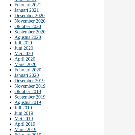
Februari 2021
Januari 2021
Desember 2020
November 2020
Oktober 2020
September 2020
Agustus 2020
Juli 2020
Juni 2020
Mei 2020
April 2020
Maret 2020
Februari 2020
Januari 2020
Desember 2019
November 2019
Oktober 2019
September 2019
Agustus 2019
Juli 2019
Juni 2019
Mei 2019
April 2019
Maret 2019
Februari 2019