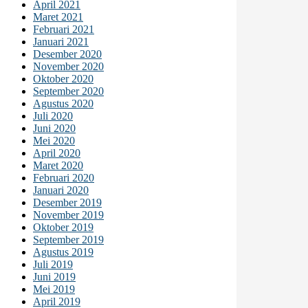
April 2021
Maret 2021
Februari 2021
Januari 2021
Desember 2020
November 2020
Oktober 2020
September 2020
Agustus 2020
Juli 2020
Juni 2020
Mei 2020
April 2020
Maret 2020
Februari 2020
Januari 2020
Desember 2019
November 2019
Oktober 2019
September 2019
Agustus 2019
Juli 2019
Juni 2019
Mei 2019
April 2019