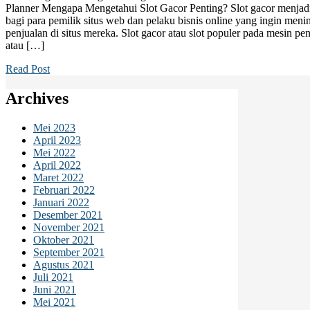
Planner Mengapa Mengetahui Slot Gacor Penting? Slot gacor menjadi
bagi para pemilik situs web dan pelaku bisnis online yang ingin menin
penjualan di situs mereka. Slot gacor atau slot populer pada mesin pe
atau […]
Read Post
Archives
Mei 2023
April 2023
Mei 2022
April 2022
Maret 2022
Februari 2022
Januari 2022
Desember 2021
November 2021
Oktober 2021
September 2021
Agustus 2021
Juli 2021
Juni 2021
Mei 2021