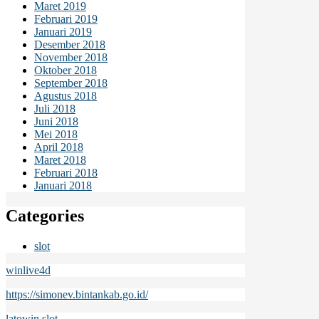
Maret 2019
Februari 2019
Januari 2019
Desember 2018
November 2018
Oktober 2018
September 2018
Agustus 2018
Juli 2018
Juni 2018
Mei 2018
April 2018
Maret 2018
Februari 2018
Januari 2018
Categories
slot
winlive4d
https://simonev.bintankab.go.id/
latowin slot