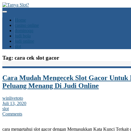
Home
casino online
dominoqq
judi bola
judi online
slot
Tag:
cara cek slot gacor
Cara Mudah Mengecek Slot Gacor Untuk
Peluang Menang Di Judi Online
winlivetoto
Juli 13, 2020
slot
Comments
cara mengetahui slot gacor dengan Memasukkan Kata Kunci Terkait