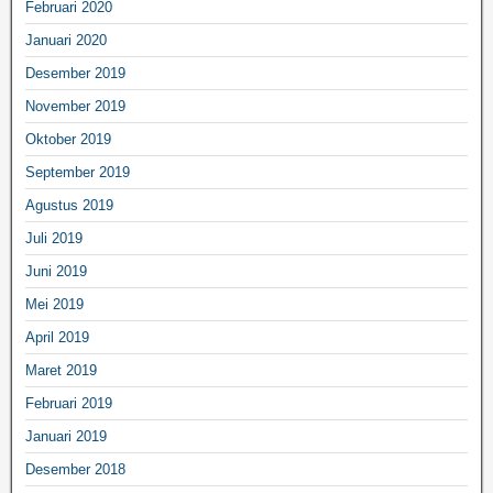
Februari 2020
Januari 2020
Desember 2019
November 2019
Oktober 2019
September 2019
Agustus 2019
Juli 2019
Juni 2019
Mei 2019
April 2019
Maret 2019
Februari 2019
Januari 2019
Desember 2018