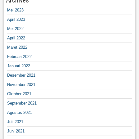
Archives
Mei 2023
April 2023
Mei 2022
April 2022
Maret 2022
Februari 2022
Januari 2022
Desember 2021
November 2021
Oktober 2021
September 2021
Agustus 2021
Juli 2021
Juni 2021