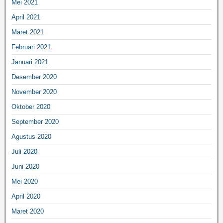
Mei 2021
April 2021
Maret 2021
Februari 2021
Januari 2021
Desember 2020
November 2020
Oktober 2020
September 2020
Agustus 2020
Juli 2020
Juni 2020
Mei 2020
April 2020
Maret 2020