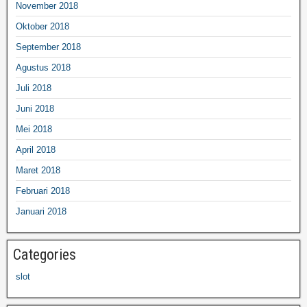
November 2018
Oktober 2018
September 2018
Agustus 2018
Juli 2018
Juni 2018
Mei 2018
April 2018
Maret 2018
Februari 2018
Januari 2018
Categories
slot