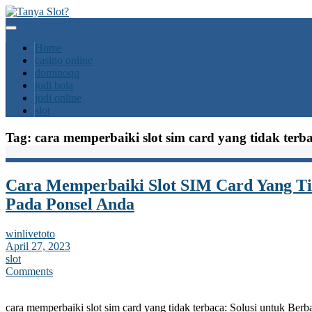
Home
casino online
dominoqq
judi bola
judi online
slot
Tag:
cara memperbaiki slot sim card yang tidak terb
Cara Memperbaiki Slot SIM Card Yang T
Pada Ponsel Anda
winlivetoto
April 27, 2023
slot
Comments
cara memperbaiki slot sim card yang tidak terbaca: Solusi untuk Ber