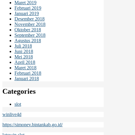
Maret 2019
Februari 2019
Januari 2019
Desember 2018
November 2018
Oktober 2018
September 2018
Agustus 2018
Juli 2018
Juni 2018
Mei 2018
April 2018
Maret 2018
Februari 2018
Januari 2018
Categories
slot
winlive4d
https://simonev.bintankab.go.id/
latowin slot