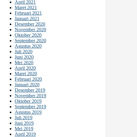
April 2021
Maret 2021
Februari 2021
Januari 2021
Desember 2020
November 2020
Oktober 2020
September 2020
Agustus 2020
Juli 2020
Juni 2020
Mei 2020
April 2020
Maret 2020
Februari 2020
Januari 2020
Desember 2019
November 2019
Oktober 2019
September 2019
Agustus 2019
Juli 2019
Juni 2019
Mei 2019
April 2019