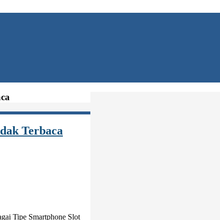
aca
idak Terbaca
bagai Tipe Smartphone Slot