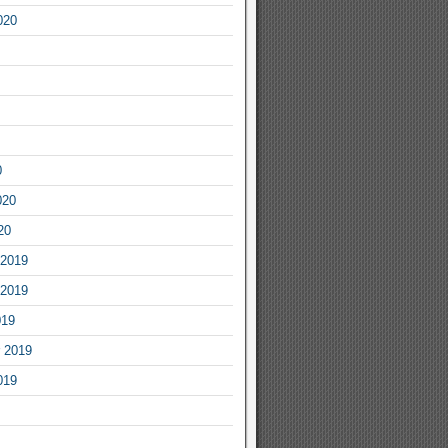
020
0
020
20
2019
2019
019
 2019
019