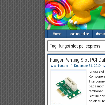
Home
casino online
domi
Tag:
fungsi slot pci express
Fungsi Penting Slot PCI 
winlivetoto
Desember 31, 2019
fungsi slo
Komponen 
Interconne
pada moth
tambahan se
Slot ini p
sejak itu t