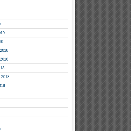
9
019
19
2018
2018
018
 2018
018
8