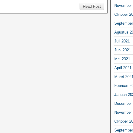
November 
Read Post
Oktober 2
September
Agustus 2
Juli 2021
Juni 2021
Mei 2021
April 2021
Maret 202
Februari 2
Januari 20
Desember 
November 
Oktober 2
September