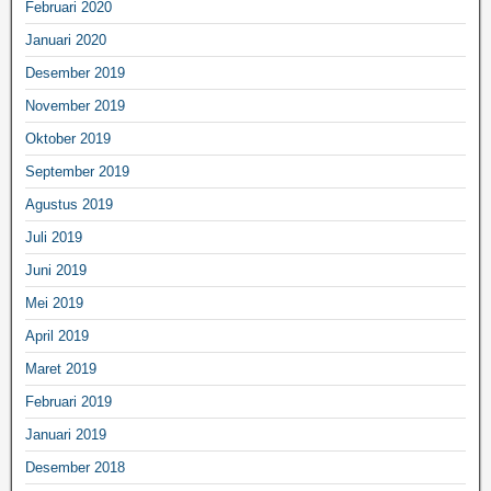
Februari 2020
Januari 2020
Desember 2019
November 2019
Oktober 2019
September 2019
Agustus 2019
Juli 2019
Juni 2019
Mei 2019
April 2019
Maret 2019
Februari 2019
Januari 2019
Desember 2018