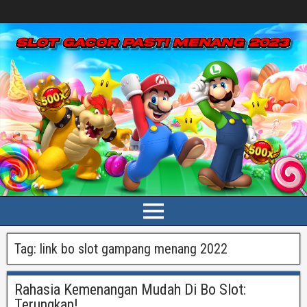
Tag:
link bo slot gampang menang 2022
Rahasia Kemenangan Mudah Di Bo Slot:
Terungkap!