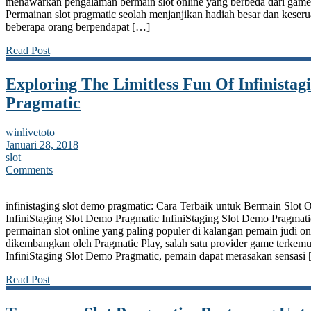
menawarkan pengalaman bermain slot online yang berbeda dari game s
Permainan slot pragmatic seolah menjanjikan hadiah besar dan keser
beberapa orang berpendapat […]
Read Post
Exploring The Limitless Fun Of Infinistag
Pragmatic
winlivetoto
Januari 28, 2018
slot
Comments
infinistaging slot demo pragmatic: Cara Terbaik untuk Bermain Slot
InfiniStaging Slot Demo Pragmatic InfiniStaging Slot Demo Pragmatic
permainan slot online yang paling populer di kalangan pemain judi on
dikembangkan oleh Pragmatic Play, salah satu provider game terkemu
InfiniStaging Slot Demo Pragmatic, pemain dapat merasakan sensasi
Read Post