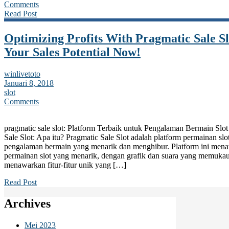
Comments
Read Post
Optimizing Profits With Pragmatic Sale S
Your Sales Potential Now!
winlivetoto
Januari 8, 2018
slot
Comments
pragmatic sale slot: Platform Terbaik untuk Pengalaman Bermain Slo
Sale Slot: Apa itu? Pragmatic Sale Slot adalah platform permainan s
pengalaman bermain yang menarik dan menghibur. Platform ini mena
permainan slot yang menarik, dengan grafik dan suara yang memukau.
menawarkan fitur-fitur unik yang […]
Read Post
Archives
Mei 2023