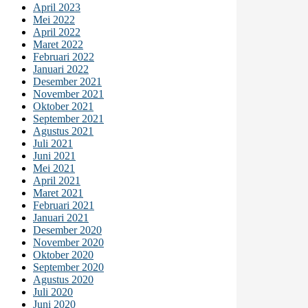
April 2023
Mei 2022
April 2022
Maret 2022
Februari 2022
Januari 2022
Desember 2021
November 2021
Oktober 2021
September 2021
Agustus 2021
Juli 2021
Juni 2021
Mei 2021
April 2021
Maret 2021
Februari 2021
Januari 2021
Desember 2020
November 2020
Oktober 2020
September 2020
Agustus 2020
Juli 2020
Juni 2020