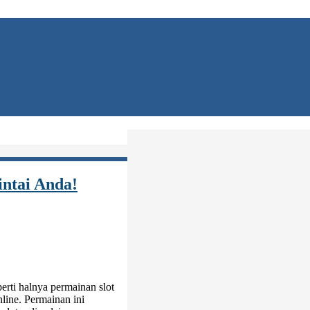
ntai Anda!
erti halnya permainan slot
nline. Permainan ini