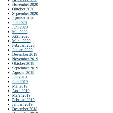
November 2020
Oktober 2020
September 2020
Agustus 2020
Juli 2020
Juni 2020
Mei 2020
April 2020
Maret 2020
Februari 2020
Januari 2020
Desember 2019
November 2019
Oktober 2019
September 2019
Agustus 2019
Juli 2019
Juni 2019
Mei 2019
April 2019
Maret 2019
Februari 2019
Januari 2019
Desember 2018