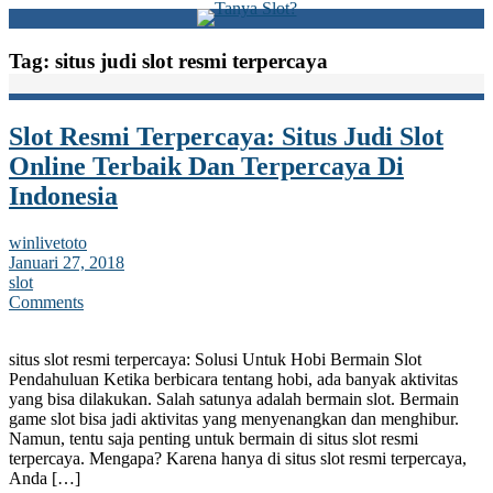
Tag:
situs judi slot resmi terpercaya
Slot Resmi Terpercaya: Situs Judi Slot
Online Terbaik Dan Terpercaya Di
Indonesia
winlivetoto
Januari 27, 2018
slot
Comments
situs slot resmi terpercaya: Solusi Untuk Hobi Bermain Slot
Pendahuluan Ketika berbicara tentang hobi, ada banyak aktivitas
yang bisa dilakukan. Salah satunya adalah bermain slot. Bermain
game slot bisa jadi aktivitas yang menyenangkan dan menghibur.
Namun, tentu saja penting untuk bermain di situs slot resmi
terpercaya. Mengapa? Karena hanya di situs slot resmi terpercaya,
Anda […]