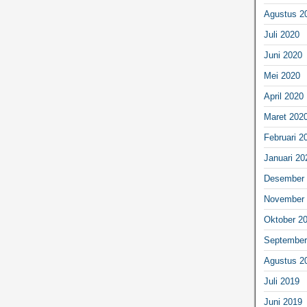
Agustus 2
Juli 2020
Juni 2020
Mei 2020
April 2020
Maret 202
Februari 2
Januari 20
Desember 
November 
Oktober 2
September
Agustus 2
Juli 2019
Juni 2019