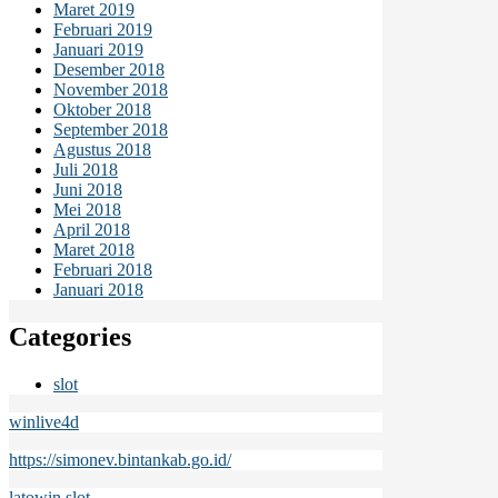
Maret 2019
Februari 2019
Januari 2019
Desember 2018
November 2018
Oktober 2018
September 2018
Agustus 2018
Juli 2018
Juni 2018
Mei 2018
April 2018
Maret 2018
Februari 2018
Januari 2018
Categories
slot
winlive4d
https://simonev.bintankab.go.id/
latowin slot