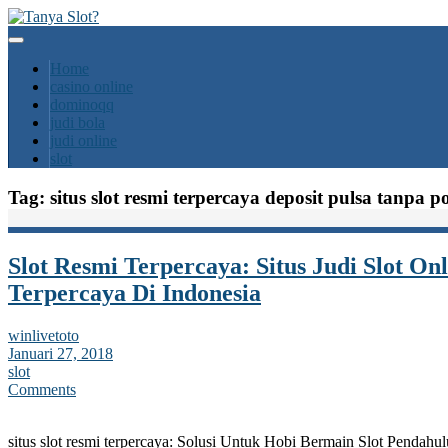
Home
casino online
dominoqq
judi bola
judi online
slot
Tag:
situs slot resmi terpercaya deposit pulsa tanpa 
Slot Resmi Terpercaya: Situs Judi Slot On
Terpercaya Di Indonesia
winlivetoto
Januari 27, 2018
slot
Comments
situs slot resmi terpercaya: Solusi Untuk Hobi Bermain Slot Pendahul