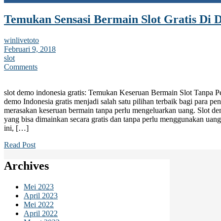
Temukan Sensasi Bermain Slot Gratis Di 
winlivetoto
Februari 9, 2018
slot
Comments
slot demo indonesia gratis: Temukan Keseruan Bermain Slot Tanpa 
demo Indonesia gratis menjadi salah satu pilihan terbaik bagi para p
merasakan keseruan bermain tanpa perlu mengeluarkan uang. Slot dem
yang bisa dimainkan secara gratis dan tanpa perlu menggunakan ua
ini, […]
Read Post
Archives
Mei 2023
April 2023
Mei 2022
April 2022