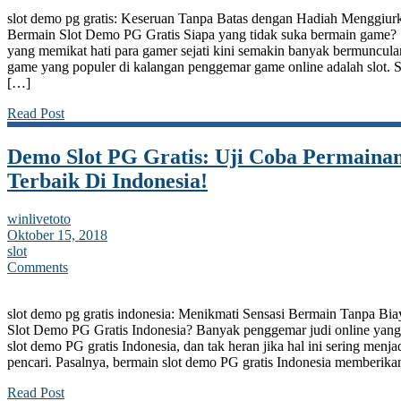
slot demo pg gratis: Keseruan Tanpa Batas dengan Hadiah Menggiur
Bermain Slot Demo PG Gratis Siapa yang tidak suka bermain game?
yang memikat hati para gamer sejati kini semakin banyak bermunculan 
game yang populer di kalangan penggemar game online adalah slot. 
[…]
Read Post
Demo Slot PG Gratis: Uji Coba Permainan
Terbaik Di Indonesia!
winlivetoto
Oktober 15, 2018
slot
Comments
slot demo pg gratis indonesia: Menikmati Sensasi Bermain Tanpa B
Slot Demo PG Gratis Indonesia? Banyak penggemar judi online yang
slot demo PG gratis Indonesia, dan tak heran jika hal ini sering menja
pencari. Pasalnya, bermain slot demo PG gratis Indonesia memberik
Read Post