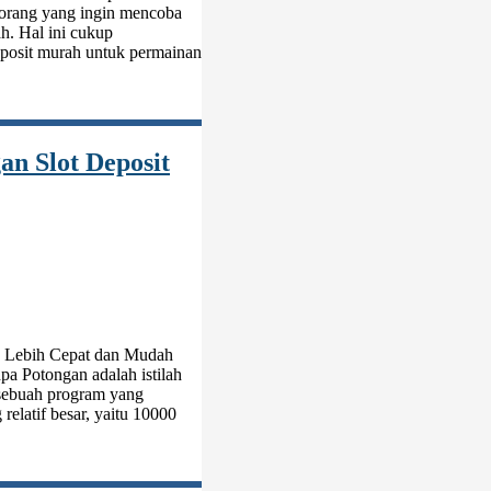
k orang yang ingin mencoba
h. Hal ini cukup
posit murah untuk permainan
n Slot Deposit
an Lebih Cepat dan Mudah
a Potongan adalah istilah
 sebuah program yang
latif besar, yaitu 10000