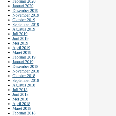
Februari 2020
Januari 2020
Desember 2019
November 2019
Oktober 2019
September 2019
Agustus 2019
Juli 2019
Juni 2019
Mei 2019
April 2019
Maret 2019
Februari 2019
Januari 2019
Desember 2018
November 2018
Oktober 2018
September 2018
Agustus 2018
Juli 2018
Juni 2018
Mei 2018
April 2018
Maret 2018
Februari 2018