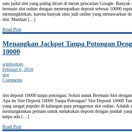
satu judul slot yang paling dicari di mesin pencarian Google. Banya
bermain slot online dengan menempatkan deposit sebesar 10000 rupia
memungkinkan, karena banyak situs judi online yang menawarkan de
slot. Manfaat […]
Read Post
Menangkan Jackpot Tanpa Potongan Denga
10000
winlivetoto
Februari 6, 2018
slot
Comments
slot deposit 10000 tanpa potongan: Solusi untuk Bermain Slot deng
Apa itu Slot Deposit 10000 Tanpa Potongan? Slot Deposit 10000 Tanp
yang sangat populer di kalangan para penggemar slot online. Adalah
memungkinkan pemain untuk melakukan deposit dengan jumlah yang re
tanpa ada […]
Read Post