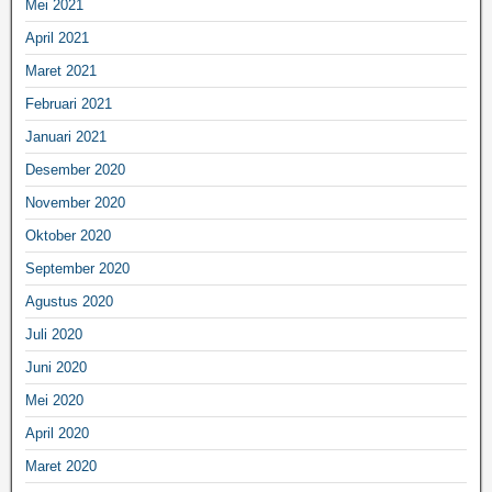
Mei 2021
April 2021
Maret 2021
Februari 2021
Januari 2021
Desember 2020
November 2020
Oktober 2020
September 2020
Agustus 2020
Juli 2020
Juni 2020
Mei 2020
April 2020
Maret 2020