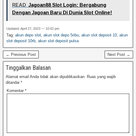
READ
Jagoan88 Slot Login: Bergabung
Dengan Jagoan Baru Di Dunia Slot Online!
Updated: April 27, 2023 — 10:02 pm
Tag:
akun depo slot
,
akun slot depo 5ribu
,
akun slot deposit 10
,
akun
slot deposit 10rb
,
akun slot deposit pulsa
← Previous Post
Next Post →
Tinggalkan Balasan
Alamat email Anda tidak akan dipublikasikan.
Ruas yang wajib
ditandai
*
Komentar
*