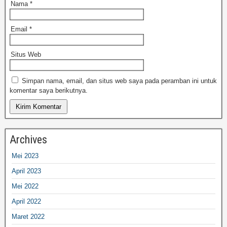
Nama
*
Email
*
Situs Web
Simpan nama, email, dan situs web saya pada peramban ini untuk
komentar saya berikutnya.
Archives
Mei 2023
April 2023
Mei 2022
April 2022
Maret 2022