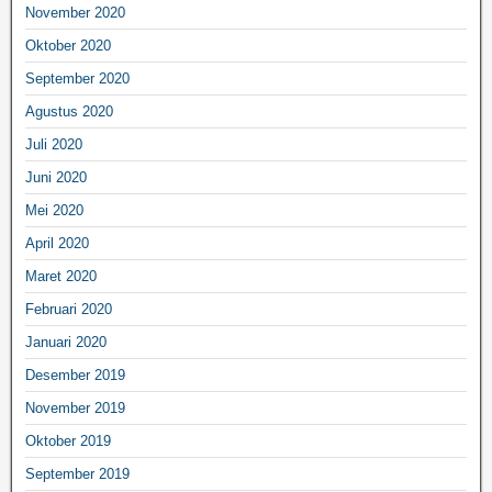
November 2020
Oktober 2020
September 2020
Agustus 2020
Juli 2020
Juni 2020
Mei 2020
April 2020
Maret 2020
Februari 2020
Januari 2020
Desember 2019
November 2019
Oktober 2019
September 2019