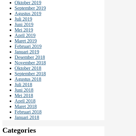
Oktober 2019
September 2019
Agustus 2019
Juli 2019
Juni 2019
Mei 2019
April 2019
Maret 2019
Februari 2019
Januari 2019
Desember 2018
November 2018
Oktober 2018
September 2018
Agustus 2018
Juli 2018
Juni 2018
Mei 2018
April 2018
Maret 2018
Februari 2018
Januari 2018
Categories