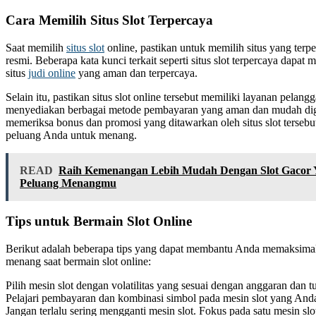
Cara Memilih Situs Slot Terpercaya
Saat memilih
situs slot
online, pastikan untuk memilih situs yang terpe
resmi. Beberapa kata kunci terkait seperti situs slot terpercaya da
situs
judi online
yang aman dan terpercaya.
Selain itu, pastikan situs slot online tersebut memiliki layanan pelan
menyediakan berbagai metode pembayaran yang aman dan mudah dig
memeriksa bonus dan promosi yang ditawarkan oleh situs slot terse
peluang Anda untuk menang.
READ
Raih Kemenangan Lebih Mudah Dengan Slot Gacor 
Peluang Menangmu
Tips untuk Bermain Slot Online
Berikut adalah beberapa tips yang dapat membantu Anda memaksima
menang saat bermain slot online:
Pilih mesin slot dengan volatilitas yang sesuai dengan anggaran dan 
Pelajari pembayaran dan kombinasi simbol pada mesin slot yang And
Jangan terlalu sering mengganti mesin slot. Fokus pada satu mesin slot