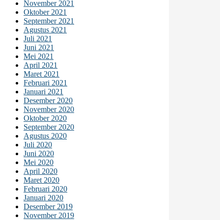
November 2021
Oktober 2021
September 2021
Agustus 2021
Juli 2021
Juni 2021
Mei 2021
April 2021
Maret 2021
Februari 2021
Januari 2021
Desember 2020
November 2020
Oktober 2020
September 2020
Agustus 2020
Juli 2020
Juni 2020
Mei 2020
April 2020
Maret 2020
Februari 2020
Januari 2020
Desember 2019
November 2019