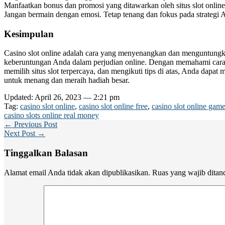
Manfaatkan bonus dan promosi yang ditawarkan oleh situs slot online
Jangan bermain dengan emosi. Tetap tenang dan fokus pada strategi 
Kesimpulan
Casino slot online adalah cara yang menyenangkan dan menguntung
keberuntungan Anda dalam perjudian online. Dengan memahami cara k
memilih situs slot terpercaya, dan mengikuti tips di atas, Anda dap
untuk menang dan meraih hadiah besar.
Updated: April 26, 2023 — 2:21 pm
Tag:
casino slot online
,
casino slot online free
,
casino slot online gam
casino slots online real money
← Previous Post
Next Post →
Tinggalkan Balasan
Alamat email Anda tidak akan dipublikasikan.
Ruas yang wajib ditan