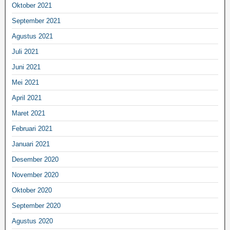
Oktober 2021
September 2021
Agustus 2021
Juli 2021
Juni 2021
Mei 2021
April 2021
Maret 2021
Februari 2021
Januari 2021
Desember 2020
November 2020
Oktober 2020
September 2020
Agustus 2020