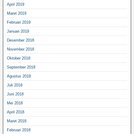
April 2019
Maret 2019
Februari 2019
Januari 2019
Desember 2018
November 2018
Oktober 2018
September 2018
Agustus 2018
Juli 2018
Juni 2018
Mei 2018
April 2018
Maret 2018
Februari 2018