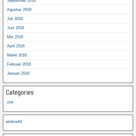
September 2018
Agustus 2018
Juli 2018
Juni 2018
Mei 2018
April 2018
Maret 2018
Februari 2018
Januari 2018
Categories
slot
winlive4d