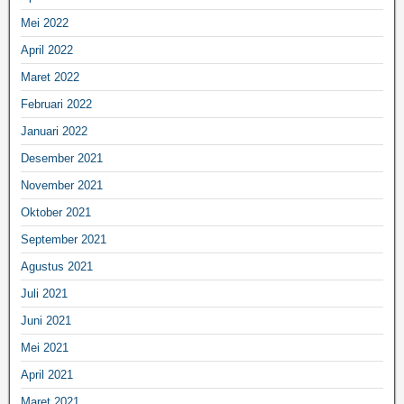
Mei 2022
April 2022
Maret 2022
Februari 2022
Januari 2022
Desember 2021
November 2021
Oktober 2021
September 2021
Agustus 2021
Juli 2021
Juni 2021
Mei 2021
April 2021
Maret 2021