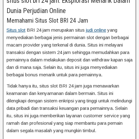
situs slot bri 24 jam: Eksplorasi Menarik Dalam
Dunia Perjudian Online
Memahami Situs Slot BRI 24 Jam
Situs slot
BRI 24 jam merupakan situs
judi online
yang
menyediakan berbagai jenis permainan slot dengan berbagai
macam provider yang terkenal di dunia. Situs ini melayani
transaksi dengan sistem 24 jam sehingga memudahkan para
pemainnya dalam melakukan deposit dan withdraw kapan saja
dan di mana saja. Selain itu, situs ini juga menyediakan
berbagai bonus menarik untuk para pemainnya.
Tidak hanya itu, situs slot BRI 24 jam juga menawarkan
keamanan dan kenyamanan dalam bermain. Situs ini
dilengkapi dengan sistem enkripsi yang tinggi untuk melindungi
data pribadi dan transaksi keuangan para pemainnya. Selain
itu, situs ini juga memberikan layanan customer service yang
ramah dan profesional yang siap membantu para pemain
dalam segala masalah yang mungkin timbul.