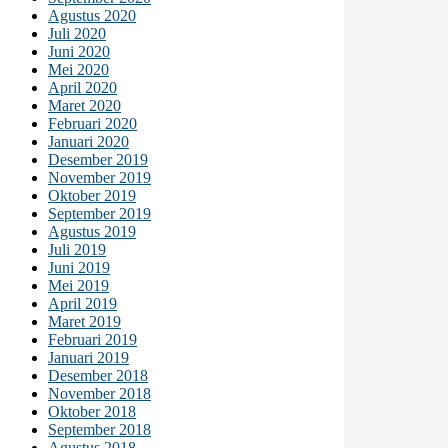
Agustus 2020
Juli 2020
Juni 2020
Mei 2020
April 2020
Maret 2020
Februari 2020
Januari 2020
Desember 2019
November 2019
Oktober 2019
September 2019
Agustus 2019
Juli 2019
Juni 2019
Mei 2019
April 2019
Maret 2019
Februari 2019
Januari 2019
Desember 2018
November 2018
Oktober 2018
September 2018
Agustus 2018