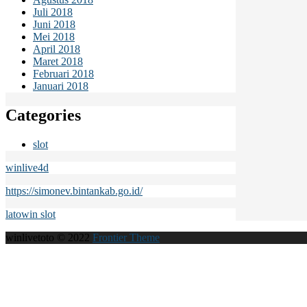
Juli 2018
Juni 2018
Mei 2018
April 2018
Maret 2018
Februari 2018
Januari 2018
Categories
slot
winlive4d
https://simonev.bintankab.go.id/
latowin slot
winlivetoto © 2022
Frontier Theme