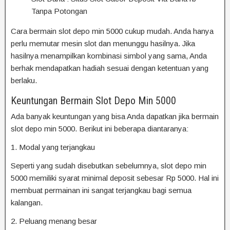
T
a
n
p
a
P
o
t
o
n
g
a
n
Cara bermain slot depo min 5000 cukup mudah. Anda hanya
perlu memutar mesin slot dan menunggu hasilnya. Jika
hasilnya menampilkan kombinasi simbol yang sama, Anda
berhak mendapatkan hadiah sesuai dengan ketentuan yang
berlaku.
Keuntungan Bermain Slot Depo Min 5000
Ada banyak keuntungan yang bisa Anda dapatkan jika bermain
slot depo min 5000. Berikut ini beberapa diantaranya:
1. Modal yang terjangkau
Seperti yang sudah disebutkan sebelumnya, slot depo min
5000 memiliki syarat minimal deposit sebesar Rp 5000. Hal ini
membuat permainan ini sangat terjangkau bagi semua
kalangan.
2. Peluang menang besar