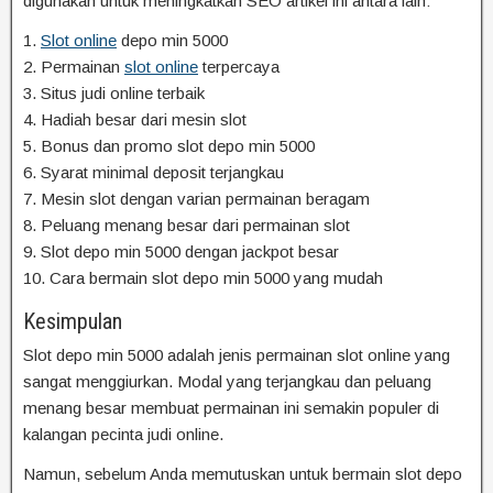
digunakan untuk meningkatkan SEO artikel ini antara lain:
1.
Slot online
depo min 5000
2. Permainan
slot online
terpercaya
3. Situs judi online terbaik
4. Hadiah besar dari mesin slot
5. Bonus dan promo slot depo min 5000
6. Syarat minimal deposit terjangkau
7. Mesin slot dengan varian permainan beragam
8. Peluang menang besar dari permainan slot
9. Slot depo min 5000 dengan jackpot besar
10. Cara bermain slot depo min 5000 yang mudah
Kesimpulan
Slot depo min 5000 adalah jenis permainan slot online yang
sangat menggiurkan. Modal yang terjangkau dan peluang
menang besar membuat permainan ini semakin populer di
kalangan pecinta judi online.
Namun, sebelum Anda memutuskan untuk bermain slot depo