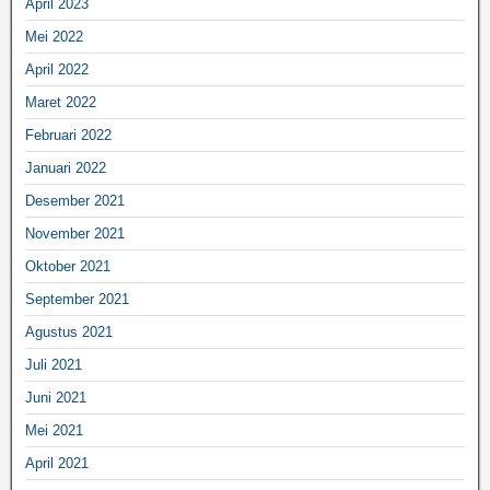
April 2023
Mei 2022
April 2022
Maret 2022
Februari 2022
Januari 2022
Desember 2021
November 2021
Oktober 2021
September 2021
Agustus 2021
Juli 2021
Juni 2021
Mei 2021
April 2021