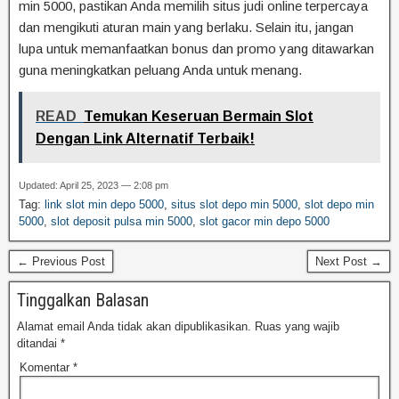
min 5000, pastikan Anda memilih situs judi online terpercaya
dan mengikuti aturan main yang berlaku. Selain itu, jangan
lupa untuk memanfaatkan bonus dan promo yang ditawarkan
guna meningkatkan peluang Anda untuk menang.
READ
Temukan Keseruan Bermain Slot
Dengan Link Alternatif Terbaik!
Updated: April 25, 2023 — 2:08 pm
Tag:
link slot min depo 5000
,
situs slot depo min 5000
,
slot depo min
5000
,
slot deposit pulsa min 5000
,
slot gacor min depo 5000
← Previous Post
Next Post →
Tinggalkan Balasan
Alamat email Anda tidak akan dipublikasikan.
Ruas yang wajib
ditandai
*
Komentar
*