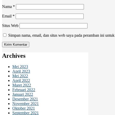
Nama
*
Email
*
Situs Web
Simpan nama, email, dan situs web saya pada peramban ini untuk
Archives
Mei 2023
April 2023
Mei 2022
April 2022
Maret 2022
Februari 2022
Januari 2022
Desember 2021
November 2021
Oktober 2021
September 2021