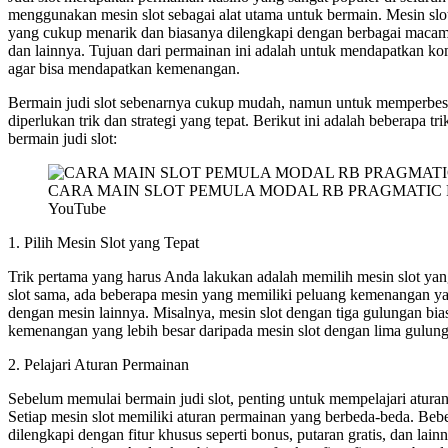
menggunakan mesin slot sebagai alat utama untuk bermain. Mesin slot
yang cukup menarik dan biasanya dilengkapi dengan berbagai macam t
dan lainnya. Tujuan dari permainan ini adalah untuk mendapatkan ko
agar bisa mendapatkan kemenangan.
Bermain judi slot sebenarnya cukup mudah, namun untuk memperbe
diperlukan trik dan strategi yang tepat. Berikut ini adalah beberapa tri
bermain judi slot:
C
A
R
A
M
A
I
N
S
L
O
T
P
E
M
U
L
A
M
O
D
A
L
R
B
P
R
A
G
M
A
T
I
C
Y
o
u
T
u
b
e
1. Pilih Mesin Slot yang Tepat
Trik pertama yang harus Anda lakukan adalah memilih mesin slot yan
slot sama, ada beberapa mesin yang memiliki peluang kemenangan ya
dengan mesin lainnya. Misalnya, mesin slot dengan tiga gulungan bi
kemenangan yang lebih besar daripada mesin slot dengan lima gulung
2. Pelajari Aturan Permainan
Sebelum memulai bermain judi slot, penting untuk mempelajari aturan
Setiap mesin slot memiliki aturan permainan yang berbeda-beda. Bebe
dilengkapi dengan fitur khusus seperti bonus, putaran gratis, dan la