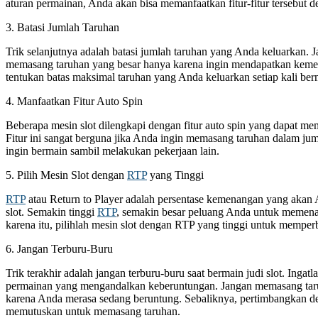
aturan permainan, Anda akan bisa memanfaatkan fitur-fitur tersebut d
3. Batasi Jumlah Taruhan
Trik selanjutnya adalah batasi jumlah taruhan yang Anda keluarkan. J
memasang taruhan yang besar hanya karena ingin mendapatkan keme
tentukan batas maksimal taruhan yang Anda keluarkan setiap kali ber
4. Manfaatkan Fitur Auto Spin
Beberapa mesin slot dilengkapi dengan fitur auto spin yang dapat me
Fitur ini sangat berguna jika Anda ingin memasang taruhan dalam jum
ingin bermain sambil melakukan pekerjaan lain.
5. Pilih Mesin Slot dengan
RTP
yang Tinggi
RTP
atau Return to Player adalah persentase kemenangan yang akan 
slot. Semakin tinggi
RTP
, semakin besar peluang Anda untuk memen
karena itu, pilihlah mesin slot dengan RTP yang tinggi untuk mempe
6. Jangan Terburu-Buru
Trik terakhir adalah jangan terburu-buru saat bermain judi slot. Ingat
permainan yang mengandalkan keberuntungan. Jangan memasang tar
karena Anda merasa sedang beruntung. Sebaliknya, pertimbangkan d
memutuskan untuk memasang taruhan.