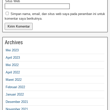
Situs Web
Simpan nama, email, dan situs web saya pada peramban ini untuk
komentar saya berikutnya.
Archives
Mei 2023
April 2023
Mei 2022
April 2022
Maret 2022
Februari 2022
Januari 2022
Desember 2021
November 2021