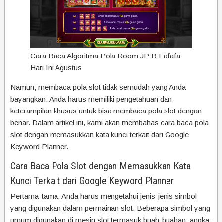
C
a
r
a
B
a
c
a
A
l
g
o
r
i
t
m
a
P
o
l
a
R
o
o
m
J
P
B
F
a
f
a
f
a
H
a
r
i
I
n
i
A
g
u
s
t
u
s
Namun, membaca pola slot tidak semudah yang Anda
bayangkan. Anda harus memiliki pengetahuan dan
keterampilan khusus untuk bisa membaca pola slot dengan
benar. Dalam artikel ini, kami akan membahas cara baca pola
slot dengan memasukkan kata kunci terkait dari Google
Keyword Planner.
Cara Baca Pola Slot dengan Memasukkan Kata
Kunci Terkait dari Google Keyword Planner
Pertama-tama, Anda harus mengetahui jenis-jenis simbol
yang digunakan dalam permainan slot. Beberapa simbol yang
umum digunakan di mesin slot termasuk buah-buahan, angka,