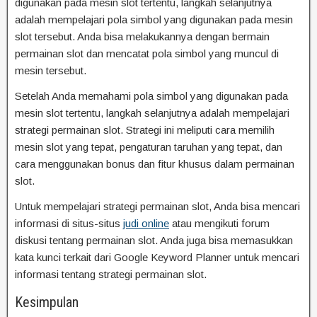
digunakan pada mesin slot tertentu, langkah selanjutnya
adalah mempelajari pola simbol yang digunakan pada mesin
slot tersebut. Anda bisa melakukannya dengan bermain
permainan slot dan mencatat pola simbol yang muncul di
mesin tersebut.
Setelah Anda memahami pola simbol yang digunakan pada
mesin slot tertentu, langkah selanjutnya adalah mempelajari
strategi permainan slot. Strategi ini meliputi cara memilih
mesin slot yang tepat, pengaturan taruhan yang tepat, dan
cara menggunakan bonus dan fitur khusus dalam permainan
slot.
Untuk mempelajari strategi permainan slot, Anda bisa mencari
informasi di situs-situs
judi online
atau mengikuti forum
diskusi tentang permainan slot. Anda juga bisa memasukkan
kata kunci terkait dari Google Keyword Planner untuk mencari
informasi tentang strategi permainan slot.
Kesimpulan