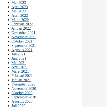
Mei 2023
April 2023
Mei 2022
April 2022
Maret 2022
Februari 2022
Januari 2022
Desember 2021
November 2021
Oktober 2021
September 2021
Agustus 2021
Juli 2021
Juni 2021
Mei 2021
April 2021
Maret 2021
Februari 2021
Januari 2021
Desember 2020
November 2020
Oktober 2020
September 2020
Agustus 2020
Juli 2020