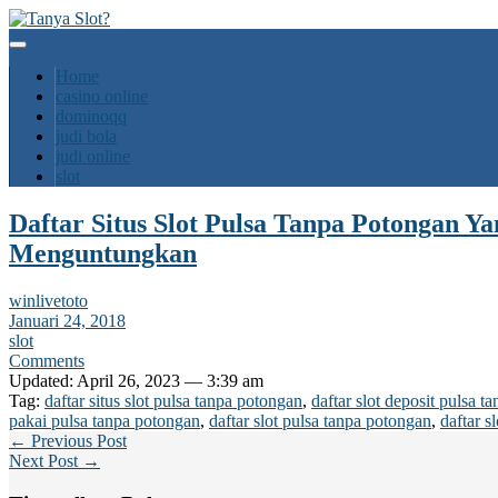
Home
casino online
dominoqq
judi bola
judi online
slot
Daftar Situs Slot Pulsa Tanpa Potongan Ya
Menguntungkan
winlivetoto
Januari 24, 2018
slot
Comments
Updated: April 26, 2023 — 3:39 am
Tag:
daftar situs slot pulsa tanpa potongan
,
daftar slot deposit pulsa 
pakai pulsa tanpa potongan
,
daftar slot pulsa tanpa potongan
,
daftar s
← Previous Post
Next Post →