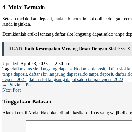
4. Mulai Bermain
Setelah melakukan deposit, mulailah bermain slot online dengan memi
Anda inginkan.
Demikianlah artikel tentang daftar slot langsung dapat saldo tanpa d
READ
Raih Kesempatan Menang Besar Dengan Slot Free Sp
Updated: April 28, 2023 — 2:30 pm
Tag:
daftar situs slot langsung dapat saldo tanpa deposit
,
daftar slot l
tanpa deposit
,
daftar slot langsung dapat saldo tanpa deposit
,
daftar sl
deposit 2021
,
daftar slot langsung dapat saldo tanpa deposit 2022
← Previous Post
Next Post →
Tinggalkan Balasan
Alamat email Anda tidak akan dipublikasikan.
Ruas yang wajib ditan