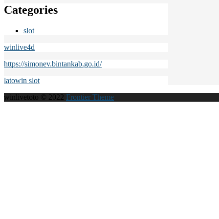
Categories
slot
winlive4d
https://simonev.bintankab.go.id/
latowin slot
winlivetoto © 2022
Frontier Theme