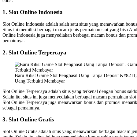
coba:
1. Slot Online Indonesia
Slot Online Indonesia adalah salah satu situs yang menawarkan bonus 
Situs ini memiliki berbagai macam jenis permainan slot yang bisa And
Online Indonesia juga menyediakan berbagai macam bonus dan prom
pemainnya.
2. Slot Online Terpercaya
B
a
r
u
R
i
l
i
s
!
G
a
m
e
S
l
o
t
P
e
n
g
h
a
s
i
l
U
a
n
g
T
a
n
p
a
D
e
p
o
s
i
t
&
#
8
2
1
1
;
U
a
n
g
T
e
r
b
u
k
t
i
M
e
m
b
a
y
a
r
Slot Online Terpercaya adalah situs yang terkenal dengan bonus saldo 
Selain itu, situs ini juga menyediakan berbagai macam permainan slo
Slot Online Terpercaya juga menawarkan bonus dan promosi menarik
sebagai pemainnya.
3. Slot Online Gratis
Slot Online Gratis adalah situs yang menawarkan berbagai macam jeni
gratis. Selain itu, situs ini juga menyediakan bonus saldo gratis tanpa