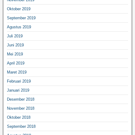
Oktober 2019
September 2019
Agustus 2019
Juli 2019
Juni 2019
Mei 2019
April 2019
Maret 2019
Februari 2019
Januari 2019
Desember 2018
November 2018
Oktober 2018
September 2018