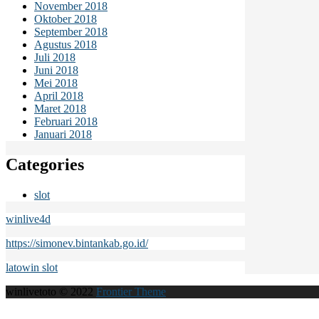
November 2018
Oktober 2018
September 2018
Agustus 2018
Juli 2018
Juni 2018
Mei 2018
April 2018
Maret 2018
Februari 2018
Januari 2018
Categories
slot
winlive4d
https://simonev.bintankab.go.id/
latowin slot
winlivetoto © 2022
Frontier Theme