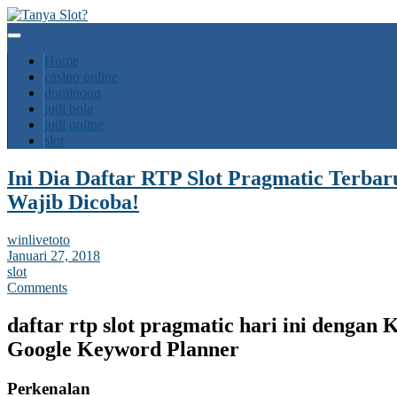
Home
casino online
dominoqq
judi bola
judi online
slot
Ini Dia Daftar RTP Slot Pragmatic Terbar
Wajib Dicoba!
winlivetoto
Januari 27, 2018
slot
Comments
daftar rtp slot pragmatic hari ini dengan 
Google Keyword Planner
Perkenalan