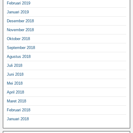
Februari 2019
Januari 2019
Desember 2018
November 2018
Oktober 2018
September 2018
Agustus 2018
Juli 2018
Juni 2018
Mei 2018
April 2018
Maret 2018
Februari 2018
Januari 2018