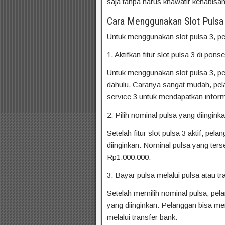
saja tanpa harus khawatir kehabisan
Cara Menggunakan Slot Pulsa
Untuk menggunakan slot pulsa 3, pe
1. Aktifkan fitur slot pulsa 3 di ponse
Untuk menggunakan slot pulsa 3, pela
dahulu. Caranya sangat mudah, pe
service 3 untuk mendapatkan informa
2. Pilih nominal pulsa yang diingink
Setelah fitur slot pulsa 3 aktif, pe
diinginkan. Nominal pulsa yang ters
Rp1.000.000.
3. Bayar pulsa melalui pulsa atau tr
Setelah memilih nominal pulsa, pe
yang diinginkan. Pelanggan bisa me
melalui transfer bank.