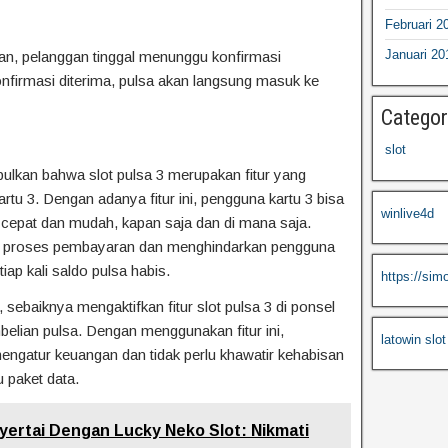
Februari 2
Januari 20
an, pelanggan tinggal menunggu konfirmasi
onfirmasi diterima, pulsa akan langsung masuk ke
Categor
slot
mpulkan bahwa slot pulsa 3 merupakan fitur yang
tu 3. Dengan adanya fitur ini, pengguna kartu 3 bisa
winlive4d
cepat dan mudah, kapan saja dan di mana saja.
hkan proses pembayaran dan menghindarkan pengguna
tiap kali saldo pulsa habis.
https://sim
, sebaiknya mengaktifkan fitur slot pulsa 3 di ponsel
lian pulsa. Dengan menggunakan fitur ini,
latowin slot
mengatur keuangan dan tidak perlu khawatir kehabisan
 paket data.
ertai Dengan Lucky Neko Slot: Nikmati