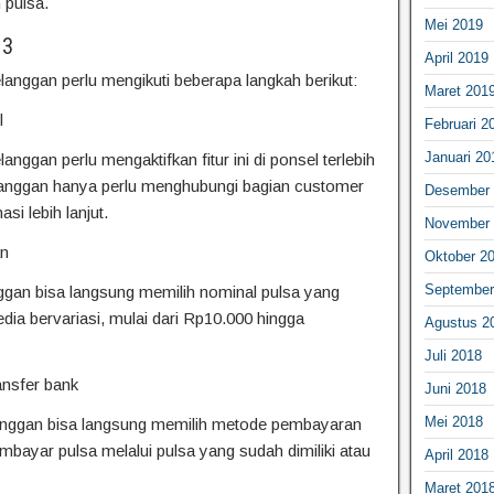
 pulsa.
Mei 2019
 3
April 2019
langgan perlu mengikuti beberapa langkah berikut:
Maret 201
l
Februari 2
Januari 20
nggan perlu mengaktifkan fitur ini di ponsel terlebih
langgan hanya perlu menghubungi bagian customer
Desember 
si lebih lanjut.
November 
an
Oktober 2
September
langgan bisa langsung memilih nominal pulsa yang
edia bervariasi, mulai dari Rp10.000 hingga
Agustus 2
Juli 2018
ansfer bank
Juni 2018
Mei 2018
langgan bisa langsung memilih metode pembayaran
mbayar pulsa melalui pulsa yang sudah dimiliki atau
April 2018
Maret 201