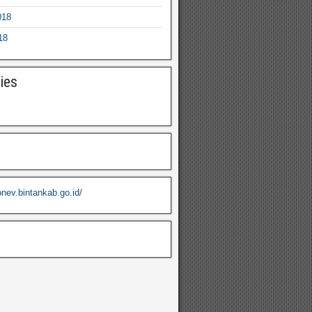
018
18
ies
onev.bintankab.go.id/