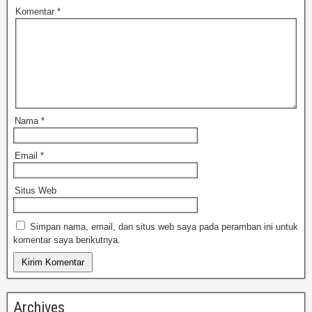
Komentar
*
Nama
*
Email
*
Situs Web
Simpan nama, email, dan situs web saya pada peramban ini untuk
komentar saya berikutnya.
Archives