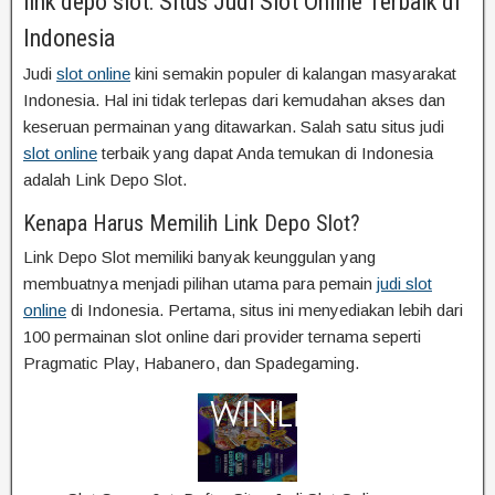
link depo slot: Situs Judi Slot Online Terbaik di
Indonesia
Judi
slot online
kini semakin populer di kalangan masyarakat
Indonesia. Hal ini tidak terlepas dari kemudahan akses dan
keseruan permainan yang ditawarkan. Salah satu situs judi
slot online
terbaik yang dapat Anda temukan di Indonesia
adalah Link Depo Slot.
Kenapa Harus Memilih Link Depo Slot?
Link Depo Slot memiliki banyak keunggulan yang
membuatnya menjadi pilihan utama para pemain
judi slot
online
di Indonesia. Pertama, situs ini menyediakan lebih dari
100 permainan slot online dari provider ternama seperti
Pragmatic Play, Habanero, dan Spadegaming.