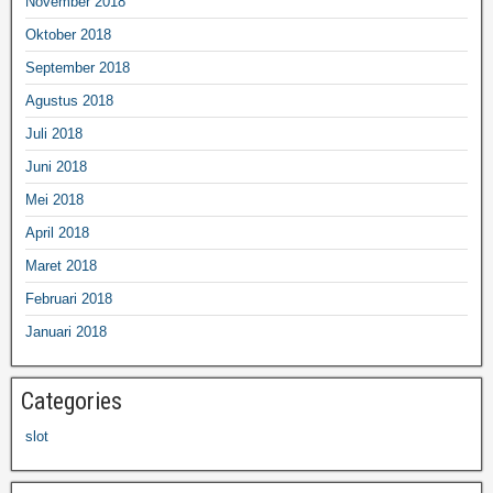
November 2018
Oktober 2018
September 2018
Agustus 2018
Juli 2018
Juni 2018
Mei 2018
April 2018
Maret 2018
Februari 2018
Januari 2018
Categories
slot