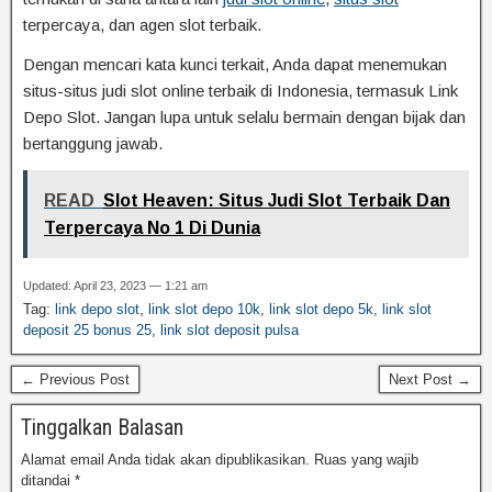
terpercaya, dan agen slot terbaik.
Dengan mencari kata kunci terkait, Anda dapat menemukan
situs-situs judi slot online terbaik di Indonesia, termasuk Link
Depo Slot. Jangan lupa untuk selalu bermain dengan bijak dan
bertanggung jawab.
READ
Slot Heaven: Situs Judi Slot Terbaik Dan
Terpercaya No 1 Di Dunia
Updated: April 23, 2023 — 1:21 am
Tag:
link depo slot
,
link slot depo 10k
,
link slot depo 5k
,
link slot
deposit 25 bonus 25
,
link slot deposit pulsa
← Previous Post
Next Post →
Tinggalkan Balasan
Alamat email Anda tidak akan dipublikasikan.
Ruas yang wajib
ditandai
*