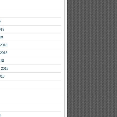
9
019
19
2018
2018
018
 2018
018
8