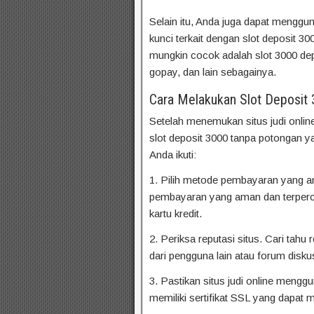
Selain itu, Anda juga dapat mengg
kunci terkait dengan slot deposit 3
mungkin cocok adalah slot 3000 depo
gopay, dan lain sebagainya.
Cara Melakukan Slot Deposit
Setelah menemukan situs judi onlin
slot deposit 3000 tanpa potongan y
Anda ikuti:
1. Pilih metode pembayaran yang am
pembayaran yang aman dan terpercay
kartu kredit.
2. Periksa reputasi situs. Cari tahu 
dari pengguna lain atau forum diskus
3. Pastikan situs judi online mengg
memiliki sertifikat SSL yang dapat