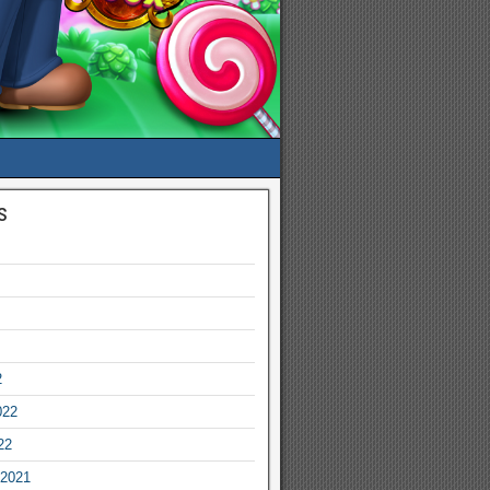
s
2
022
22
2021