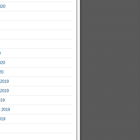
020
0
020
20
2019
2019
019
 2019
019