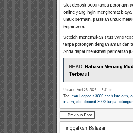
Slot deposit 3000 tanpa potongan ad
online yang ingin menghemat biaya 
untuk bermain, pastikan untuk melak
terpercaya.
Setelah menemukan situs yang tepat
tanpa potongan dengan aman dan te
Anda dapat menikmati permainan ju
READ
Rahasia Menang Mud
Terbaru!
Updated: April 26, 2023 — 6:31 pm
Tag:
can i deposit 3000 cash into atm
,
c
in atm
,
slot deposit 3000 tanpa potonga
← Previous Post
Tinggalkan Balasan