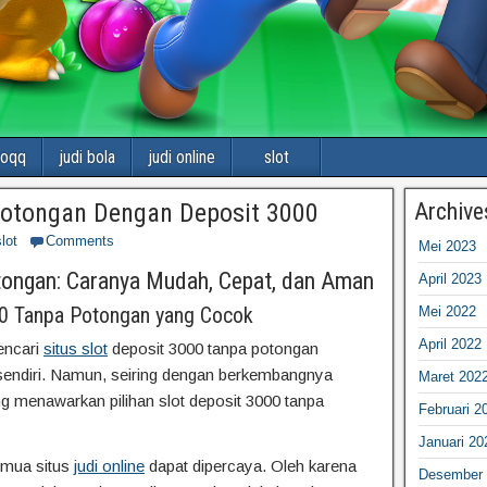
noqq
judi bola
judi online
slot
Potongan Dengan Deposit 3000
Archive
slot
Comments
Mei 2023
otongan: Caranya Mudah, Cepat, dan Aman
April 2023
0 Tanpa Potongan yang Cocok
Mei 2022
April 2022
encari
situs slot
deposit 3000 tanpa potongan
rsendiri. Namun, seiring dengan berkembangnya
Maret 202
ng menawarkan pilihan slot deposit 3000 tanpa
Februari 2
Januari 20
emua situs
judi online
dapat dipercaya. Oleh karena
Desember 