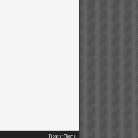
Frontier Theme