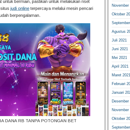
at untuk bermain, pastikan untuk melakukan riset
November 
 situs
judi online
terpercaya melalui mesin pencari
Oktober 2
sudah berpengalaman.
September
Agustus 2
Juli 2021
Juni 2021
Mei 2021
April 2021
Maret 202
Februari 2
Januari 20
Desember 
November 
Oktober 2
I
A
D
A
N
A
R
B
T
A
N
P
A
P
O
T
O
N
G
A
N
B
E
T
September