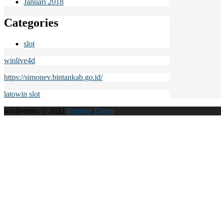
Januari 2018
Categories
slot
winlive4d
https://simonev.bintankab.go.id/
latowin slot
winlivetoto © 2022
Frontier Theme