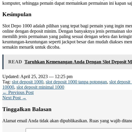
komputer, sehingga pemain dapat memainkan permainan ini kapan saj
Kesimpulan
Slot Depo 1000 adalah pilihan yang tepat bagi pemain yang ingin me
online dengan deposit minim. Dengan banyaknya jenis permainan slot
memilih jenis permainan yang paling sesuai dengan selera dan keingin
keuntungan-keuntungan seperti jackpot besar dan mudah diakses me
semakin menarik untuk dicoba.
READ
Taruhkan Kemenangan Anda Dengan Slot Deposit M
Updated: April 25, 2023 — 12:25 pm
Tag:
slot deposit 1000
,
slot deposit 1000 tanpa potongan
,
slot deposit
10000
,
slot deposit minimal 1000
← Previous Post
Next Post →
Tinggalkan Balasan
Alamat email Anda tidak akan dipublikasikan.
Ruas yang wajib ditan