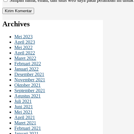
Simpan nama, email, dan situs web saya pada peramban ini untuk
Archives
Mei 2023
April 2023
Mei 2022
April 2022
Maret 2022
Februari 2022
Januari 2022
Desember 2021
November 2021
Oktober 2021
September 2021
Agustus 2021
Juli 2021
Juni 2021
Mei 2021
April 2021
Maret 2021
Februari 2021
Januari 2021