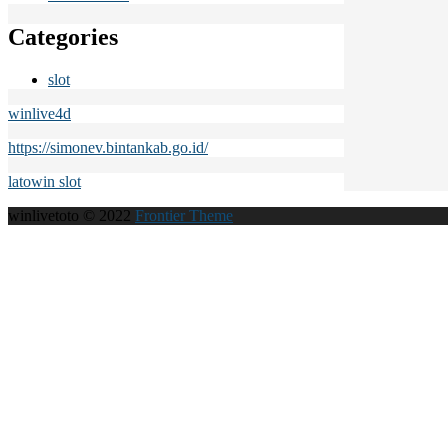
Categories
slot
winlive4d
https://simonev.bintankab.go.id/
latowin slot
winlivetoto © 2022
Frontier Theme