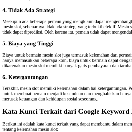
4. Tidak Ada Strategi
Meskipun ada beberapa pemain yang mengklaim dapat mengembangka
mesin slot, sebenarnya tidak ada strategi yang terbukti efektif. Mesin
tidak dapat diprediksi. Oleh karena itu, pemain tidak dapat mengenda
5. Biaya yang Tinggi
Biaya untuk bermain mesin slot juga termasuk kelemahan dari perma
hanya memasukkan beberapa koin, biaya untuk bermain dapat dengan 
dikarenakan mesin slot memiliki banyak garis pembayaran dan taruh
6. Ketergantungan
Terakhir, mesin slot memiliki kelemahan dalam hal ketergantungan. P
untuk membuat pemain menjadi kecanduan dan menghabiskan banyak 
merusak keuangan dan kehidupan sosial seseorang.
Kata Kunci Terkait dari Google Keyword
Berikut ini adalah kata kunci terkait yang dapat membantu dalam menc
tentang kelemahan mesin slot: