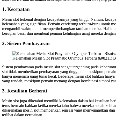
1. Kecepatan
Mesin slot terkenal dengan kecepatannya yang tinggi. Namun, kecepa
kelemahan yang signifikan. Pemain cenderung terburu-buru untuk me
mengambil waktu untuk mempertimbangkan taruhan mereka. Hal ini 
kerugian besar dan membuat pemain kehilangan uang mereka dengan 
2. Sistem Pembayaran
K
e
l
e
m
a
h
a
n
M
e
s
i
n
S
l
o
t
P
r
a
g
m
a
t
i
c
O
l
y
m
p
u
s
T
e
r
b
a
r
u
&
#
8
2
1
1
;
B
Sistem pembayaran pada mesin slot sangat tergantung pada keberun
slot tidak memberikan pembayaran yang tinggi, dan meskipun pemain
hanya menerima uang tunai kecil. Beberapa mesin slot bahkan hany
yang rendah, meskipun pemain menang dengan kombinasi simbol yang
3. Kesulitan Berhenti
Mesin slot juga diketahui memiliki kelemahan dalam hal kesulitan be
terus bermain bahkan ketika mereka tahu bahwa mereka sudah kehila
dikarenakan mesin slot memberikan sensasi yang menyenangkan da
terlibat dalam permainan.