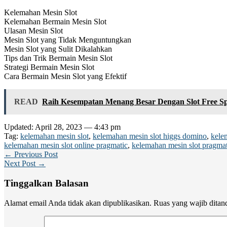
Kelemahan Mesin Slot
Kelemahan Bermain Mesin Slot
Ulasan Mesin Slot
Mesin Slot yang Tidak Menguntungkan
Mesin Slot yang Sulit Dikalahkan
Tips dan Trik Bermain Mesin Slot
Strategi Bermain Mesin Slot
Cara Bermain Mesin Slot yang Efektif
READ
Raih Kesempatan Menang Besar Dengan Slot Free Sp
Updated: April 28, 2023 — 4:43 pm
Tag:
kelemahan mesin slot
,
kelemahan mesin slot higgs domino
,
kele
kelemahan mesin slot online pragmatic
,
kelemahan mesin slot pragmat
← Previous Post
Next Post →
Tinggalkan Balasan
Alamat email Anda tidak akan dipublikasikan.
Ruas yang wajib ditan