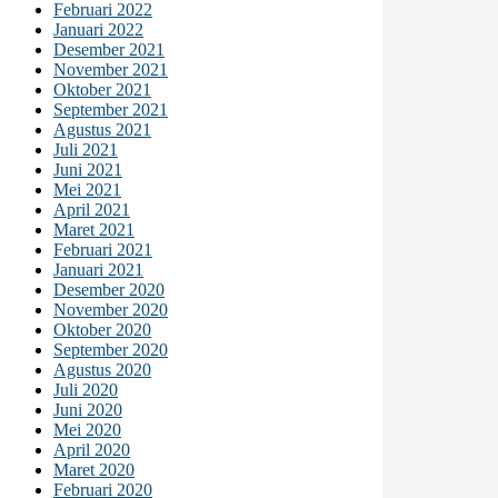
Februari 2022
Januari 2022
Desember 2021
November 2021
Oktober 2021
September 2021
Agustus 2021
Juli 2021
Juni 2021
Mei 2021
April 2021
Maret 2021
Februari 2021
Januari 2021
Desember 2020
November 2020
Oktober 2020
September 2020
Agustus 2020
Juli 2020
Juni 2020
Mei 2020
April 2020
Maret 2020
Februari 2020