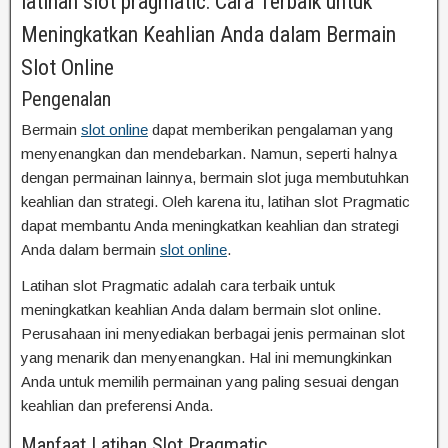
latihan slot pragmatic: Cara Terbaik untuk
Meningkatkan Keahlian Anda dalam Bermain
Slot Online
Pengenalan
Bermain
slot online
dapat memberikan pengalaman yang
menyenangkan dan mendebarkan. Namun, seperti halnya
dengan permainan lainnya, bermain slot juga membutuhkan
keahlian dan strategi. Oleh karena itu, latihan slot Pragmatic
dapat membantu Anda meningkatkan keahlian dan strategi
Anda dalam bermain
slot online
.
Latihan slot Pragmatic adalah cara terbaik untuk
meningkatkan keahlian Anda dalam bermain slot online.
Perusahaan ini menyediakan berbagai jenis permainan slot
yang menarik dan menyenangkan. Hal ini memungkinkan
Anda untuk memilih permainan yang paling sesuai dengan
keahlian dan preferensi Anda.
Manfaat Latihan Slot Pragmatic