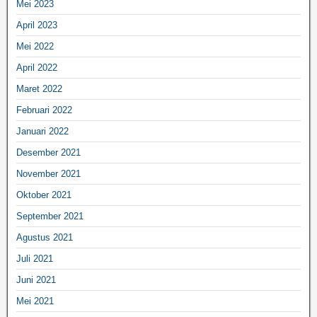
Mei 2023
April 2023
Mei 2022
April 2022
Maret 2022
Februari 2022
Januari 2022
Desember 2021
November 2021
Oktober 2021
September 2021
Agustus 2021
Juli 2021
Juni 2021
Mei 2021