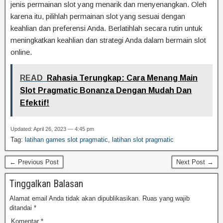
jenis permainan slot yang menarik dan menyenangkan. Oleh
karena itu, pilihlah permainan slot yang sesuai dengan
keahlian dan preferensi Anda. Berlatihlah secara rutin untuk
meningkatkan keahlian dan strategi Anda dalam bermain slot
online.
READ
Rahasia Terungkap: Cara Menang Main
Slot Pragmatic Bonanza Dengan Mudah Dan
Efektif!
Updated: April 26, 2023 — 4:45 pm
Tag:
latihan games slot pragmatic
,
latihan slot pragmatic
← Previous Post
Next Post →
Tinggalkan Balasan
Alamat email Anda tidak akan dipublikasikan.
Ruas yang wajib
ditandai
*
Komentar
*