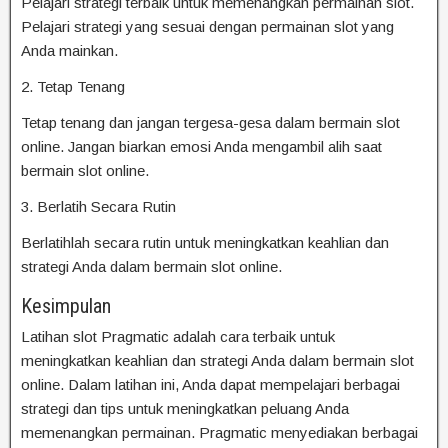
Pelajari strategi terbaik untuk memenangkan permainan slot.
Pelajari strategi yang sesuai dengan permainan slot yang
Anda mainkan.
2. Tetap Tenang
Tetap tenang dan jangan tergesa-gesa dalam bermain slot
online. Jangan biarkan emosi Anda mengambil alih saat
bermain slot online.
3. Berlatih Secara Rutin
Berlatihlah secara rutin untuk meningkatkan keahlian dan
strategi Anda dalam bermain slot online.
Kesimpulan
Latihan slot Pragmatic adalah cara terbaik untuk
meningkatkan keahlian dan strategi Anda dalam bermain slot
online. Dalam latihan ini, Anda dapat mempelajari berbagai
strategi dan tips untuk meningkatkan peluang Anda
memenangkan permainan. Pragmatic menyediakan berbagai