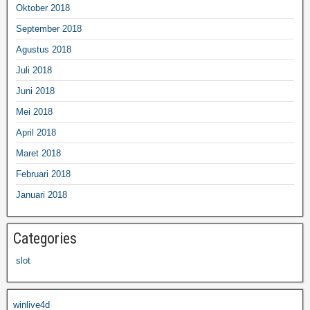
Oktober 2018
September 2018
Agustus 2018
Juli 2018
Juni 2018
Mei 2018
April 2018
Maret 2018
Februari 2018
Januari 2018
Categories
slot
winlive4d