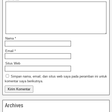
Nama
*
Email
*
Situs Web
Simpan nama, email, dan situs web saya pada peramban ini untuk
komentar saya berikutnya.
Archives