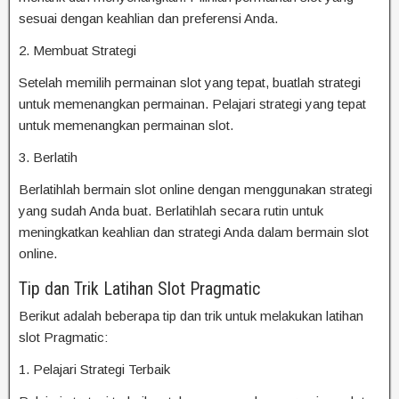
sesuai dengan keahlian dan preferensi Anda.
2. Membuat Strategi
Setelah memilih permainan slot yang tepat, buatlah strategi
untuk memenangkan permainan. Pelajari strategi yang tepat
untuk memenangkan permainan slot.
3. Berlatih
Berlatihlah bermain slot online dengan menggunakan strategi
yang sudah Anda buat. Berlatihlah secara rutin untuk
meningkatkan keahlian dan strategi Anda dalam bermain slot
online.
Tip dan Trik Latihan Slot Pragmatic
Berikut adalah beberapa tip dan trik untuk melakukan latihan
slot Pragmatic:
1. Pelajari Strategi Terbaik