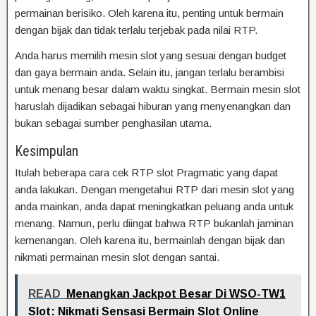
permainan berisiko. Oleh karena itu, penting untuk bermain
dengan bijak dan tidak terlalu terjebak pada nilai RTP.
Anda harus memilih mesin slot yang sesuai dengan budget
dan gaya bermain anda. Selain itu, jangan terlalu berambisi
untuk menang besar dalam waktu singkat. Bermain mesin slot
haruslah dijadikan sebagai hiburan yang menyenangkan dan
bukan sebagai sumber penghasilan utama.
Kesimpulan
Itulah beberapa cara cek RTP slot Pragmatic yang dapat
anda lakukan. Dengan mengetahui RTP dari mesin slot yang
anda mainkan, anda dapat meningkatkan peluang anda untuk
menang. Namun, perlu diingat bahwa RTP bukanlah jaminan
kemenangan. Oleh karena itu, bermainlah dengan bijak dan
nikmati permainan mesin slot dengan santai.
READ
Menangkan Jackpot Besar Di WSO-TW1
Slot: Nikmati Sensasi Bermain Slot Online