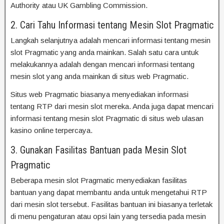
Authority atau UK Gambling Commission.
2. Cari Tahu Informasi tentang Mesin Slot Pragmatic
Langkah selanjutnya adalah mencari informasi tentang mesin
slot Pragmatic yang anda mainkan. Salah satu cara untuk
melakukannya adalah dengan mencari informasi tentang
mesin slot yang anda mainkan di situs web Pragmatic.
Situs web Pragmatic biasanya menyediakan informasi
tentang RTP dari mesin slot mereka. Anda juga dapat mencari
informasi tentang mesin slot Pragmatic di situs web ulasan
kasino online terpercaya.
3. Gunakan Fasilitas Bantuan pada Mesin Slot
Pragmatic
Beberapa mesin slot Pragmatic menyediakan fasilitas
bantuan yang dapat membantu anda untuk mengetahui RTP
dari mesin slot tersebut. Fasilitas bantuan ini biasanya terletak
di menu pengaturan atau opsi lain yang tersedia pada mesin