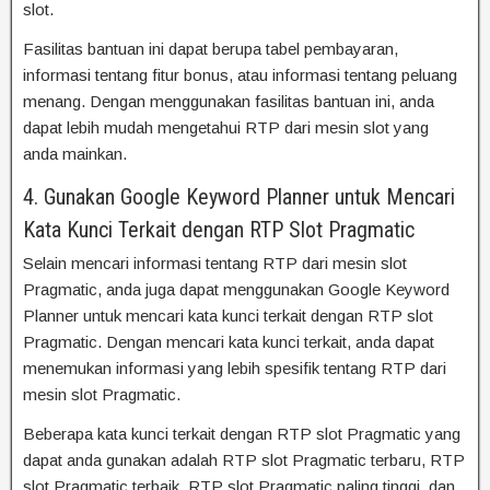
slot.
Fasilitas bantuan ini dapat berupa tabel pembayaran,
informasi tentang fitur bonus, atau informasi tentang peluang
menang. Dengan menggunakan fasilitas bantuan ini, anda
dapat lebih mudah mengetahui RTP dari mesin slot yang
anda mainkan.
4. Gunakan Google Keyword Planner untuk Mencari
Kata Kunci Terkait dengan RTP Slot Pragmatic
Selain mencari informasi tentang RTP dari mesin slot
Pragmatic, anda juga dapat menggunakan Google Keyword
Planner untuk mencari kata kunci terkait dengan RTP slot
Pragmatic. Dengan mencari kata kunci terkait, anda dapat
menemukan informasi yang lebih spesifik tentang RTP dari
mesin slot Pragmatic.
Beberapa kata kunci terkait dengan RTP slot Pragmatic yang
dapat anda gunakan adalah RTP slot Pragmatic terbaru, RTP
slot Pragmatic terbaik, RTP slot Pragmatic paling tinggi, dan