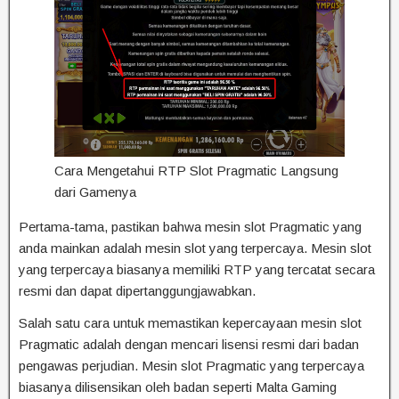
C
a
r
a
M
e
n
g
e
t
a
h
u
i
R
T
P
S
l
o
t
P
r
a
g
m
a
t
i
c
L
a
n
g
s
u
n
g
d
a
r
i
G
a
m
e
n
y
a
Pertama-tama, pastikan bahwa mesin slot Pragmatic yang
anda mainkan adalah mesin slot yang terpercaya. Mesin slot
yang terpercaya biasanya memiliki RTP yang tercatat secara
resmi dan dapat dipertanggungjawabkan.
Salah satu cara untuk memastikan kepercayaan mesin slot
Pragmatic adalah dengan mencari lisensi resmi dari badan
pengawas perjudian. Mesin slot Pragmatic yang terpercaya
biasanya dilisensikan oleh badan seperti Malta Gaming