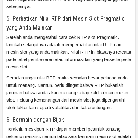
sebagainya.
5. Perhatikan Nilai RTP dari Mesin Slot Pragmatic
yang Anda Mainkan
Setelah anda mengetahui cara cek RTP slot Pragmatic,
langkah selanjutnya adalah memperhatikan nilai RTP dari
mesin slot yang anda mainkan. Nilai RTP ini biasanya tercatat
pada tabel pembayaran atau informasi lain yang tersedia pada
mesin slot.
Semakin tinggi nilai RTP, maka semakin besar peluang anda
untuk menang. Namun, perlu diingat bahwa RTP bukanlah
jaminan bahwa anda akan menang setiap kali bermain mesin
slot. Peluang kemenangan dari mesin slot juga dipengaruhi
oleh faktor lain seperti volatilitas dan keberuntungan.
6. Bermain dengan Bijak
Terakhir, meskipun RTP dapat memberi petunjuk tentang
peluang menang, namun tetap saja bermain mesin slot adalah