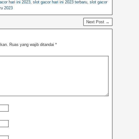
acor hari ini 2023
,
slot gacor hari ini 2023 terbaru
,
slot gacor
aru 2023
Next Post →
ikan.
Ruas yang wajib ditandai
*