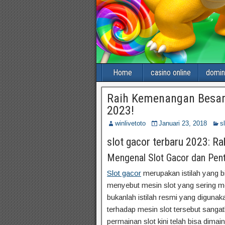
Home
casino online
domi
Raih Kemenangan Besar
2023!
winlivetoto
Januari 23, 2018
s
slot gacor terbaru 2023: R
Mengenal Slot Gacor dan Pent
Slot gacor
merupakan istilah yang 
menyebut mesin slot yang sering 
bukanlah istilah resmi yang diguna
terhadap mesin slot tersebut sangat
permainan slot kini telah bisa dima