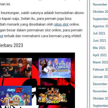
an ini.
November 
Oktober 2
ak keuntungan, salah satunya adalah kemudahan akses
 kapan saja. Selain itu, para pemain juga bisa
September
iah menarik yang disediakan oleh
situs slot
online.
Agustus 2
an besar dalam permainan slot online, para pemain
Juli 2021
lot
terbaik dan memahami cara bermain yang efektif.
Juni 2021
Terbaru 2023
Mei 2021
April 2021
Maret 202
Februari 2
Januari 20
Desember 
November 
Oktober 2
September