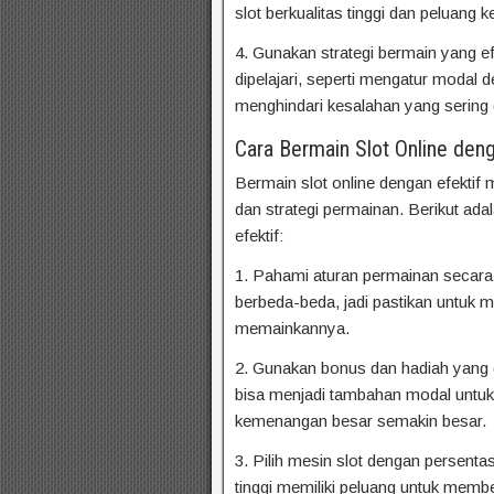
slot berkualitas tinggi dan peluang
4. Gunakan strategi bermain yang ef
dipelajari, seperti mengatur modal d
menghindari kesalahan yang sering 
Cara Bermain Slot Online deng
Bermain slot online dengan efekti
dan strategi permainan. Berikut ada
efektif:
1. Pahami aturan permainan secara 
berbeda-beda, jadi pastikan untu
memainkannya.
2. Gunakan bonus dan hadiah yang d
bisa menjadi tambahan modal untuk
kemenangan besar semakin besar.
3. Pilih mesin slot dengan persent
tinggi memiliki peluang untuk mem