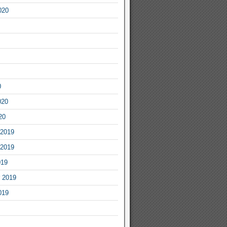
020
0
020
20
2019
2019
019
 2019
019