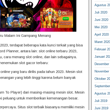
Agustus 2
Juli 2020
Juni 2020
Mei 2020
April 2020
r
u
M
a
l
a
m
I
n
i
G
a
m
p
a
n
g
M
e
n
a
n
g
Maret 202
2023, terdapat beberapa kata kunci terkait yang bisa
Februari 2
Planner, antara lain: slot online terbaru 2023,
Januari 20
ru, cara menang slot online, dan lain sebagainya.
 menemukan slot gacor terbaru:
Desember 
November 
 online yang baru dirilis pada tahun 2023. Mesin slot
enangan yang lebih tinggi karena belum banyak
Oktober 2
September
rn To Player) dari masing-masing mesin slot. Mesin
Agustus 2
iki peluang untuk memberikan kemenangan besar.
Juli 2019
terpercaya. Situs slot terbaik biasanya memiliki mesin
Juni 2019