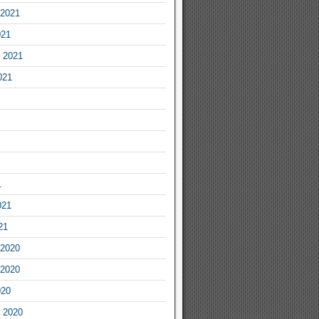
2021
021
 2021
021
1
021
21
2020
2020
020
 2020