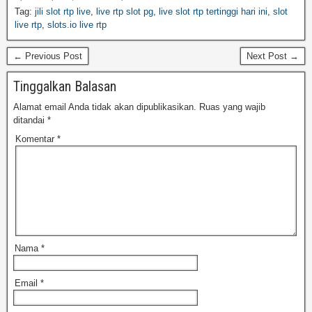
Tag:
jili slot rtp live
,
live rtp slot pg
,
live slot rtp tertinggi hari ini
,
slot
live rtp
,
slots.io live rtp
← Previous Post
Next Post →
Tinggalkan Balasan
Alamat email Anda tidak akan dipublikasikan.
Ruas yang wajib
ditandai
*
Komentar
*
Nama
*
Email
*