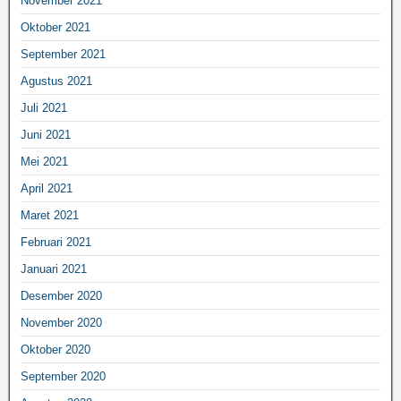
November 2021
Oktober 2021
September 2021
Agustus 2021
Juli 2021
Juni 2021
Mei 2021
April 2021
Maret 2021
Februari 2021
Januari 2021
Desember 2020
November 2020
Oktober 2020
September 2020